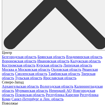
Центр
Белгородская область
Брянская область
Владимирская область
Воронежская область
Ивановская область
Калужская область
Костромская область
Курская область
Липецкая область
Москва и Московская область
Орловская область
Рязанская
область
Смоленская область
Тамбовская область
Тверская
область
Тульская область
Ярославская область
Северо-Запад
Архангельская область
Вологодская область
Калининградская
область
Мурманская область
Ненецкий АО
Новгородская
область
Псковская область
Республика Карелия
Республика
Коми
Санкт-Петербург и Лен. область
Поволжье