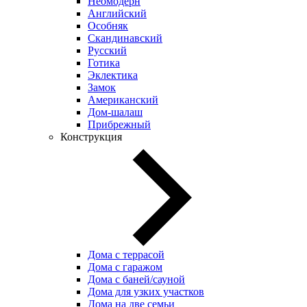
Неомодерн
Английский
Особняк
Скандинавский
Русский
Готика
Эклектика
Замок
Американский
Дом-шалаш
Прибрежный
Конструкция
Дома с террасой
Дома с гаражом
Дома с баней/сауной
Дома для узких участков
Дома на две семьи