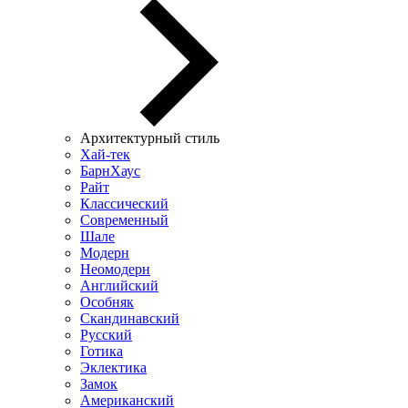
Архитектурный стиль
Хай-тек
БарнХаус
Райт
Классический
Современный
Шале
Модерн
Неомодерн
Английский
Особняк
Скандинавский
Русский
Готика
Эклектика
Замок
Американский