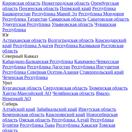
Кировская область
Нижегородская область
Оренбургская
область
Пензенская область
Пермский край
Республика
Башкортостан
Республика Марий Эл
Республика Мордовия
Республика Татарстан
Самарская область
Саратовская область
Удмуртская Республика
Ульяновская область
Чувашская
Республика
Юг
Астраханская область
Волгоградская область
Краснодарский
край
Республика Адыгея
Республика Калмыкия
Ростовская
область
Северный Кавказ
Кабардино-Балкарская Республика
Карачаево-Черкесская
Республика
Республика Дагестан
Республика Ингушетия
Республика Северная Осетия-Алания
Ставропольский край
Чеченская Республика
Урал
Курганская область
Свердловская область
Тюменская область
Ханты-Мансийский АО
Челябинская область
Ямало-
Ненецкий АО
Сибирь
Алтайский край
Забайкальский край
Иркутская область
Кемеровская область
Красноярский край
Новосибирская
область
Омская область
Республика Алтай
Республика
Бурятия
Республика Тыва
Республика Хакасия
Томская
область