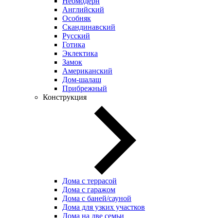
Неомодерн
Английский
Особняк
Скандинавский
Русский
Готика
Эклектика
Замок
Американский
Дом-шалаш
Прибрежный
Конструкция
Дома с террасой
Дома с гаражом
Дома с баней/сауной
Дома для узких участков
Дома на две семьи