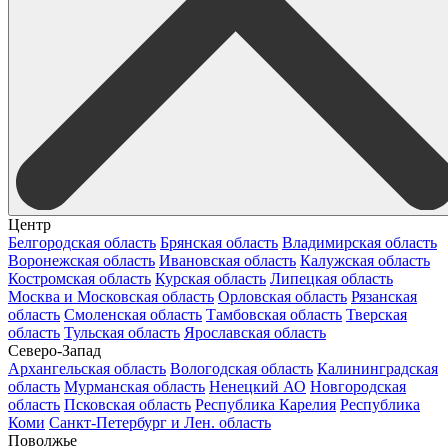
Центр
Белгородская область
Брянская область
Владимирская область
Воронежская область
Ивановская область
Калужская область
Костромская область
Курская область
Липецкая область
Москва и Московская область
Орловская область
Рязанская
область
Смоленская область
Тамбовская область
Тверская
область
Тульская область
Ярославская область
Северо-Запад
Архангельская область
Вологодская область
Калининградская
область
Мурманская область
Ненецкий АО
Новгородская
область
Псковская область
Республика Карелия
Республика
Коми
Санкт-Петербург и Лен. область
Поволжье