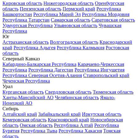
Кировская область
Нижегородская область
Оренбургская
область
Пензенская область
Пермский край
Республика
Башкортостан
Республика Марий Эл
Республика Мордовия
Республика Татарстан
Самарская область
Саратовская область
Удмуртская Республика
Ульяновская область
Чувашская
Республика
Юг
Астраханская область
Волгоградская область
Краснодарский
край
Республика Адыгея
Республика Калмыкия
Ростовская
область
Северный Кавказ
Кабардино-Балкарская Республика
Карачаево-Черкесская
Республика
Республика Дагестан
Республика Ингушетия
Республика Северная Осетия-Алания
Ставропольский край
Чеченская Республика
Урал
Курганская область
Свердловская область
Тюменская область
Ханты-Мансийский АО
Челябинская область
Ямало-
Ненецкий АО
Сибирь
Алтайский край
Забайкальский край
Иркутская область
Кемеровская область
Красноярский край
Новосибирская
область
Омская область
Республика Алтай
Республика
Бурятия
Республика Тыва
Республика Хакасия
Томская
область