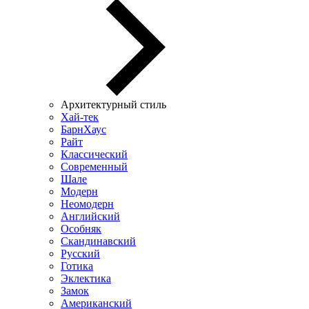
Архитектурный стиль
Хай-тек
БарнХаус
Райт
Классический
Современный
Шале
Модерн
Неомодерн
Английский
Особняк
Скандинавский
Русский
Готика
Эклектика
Замок
Американский