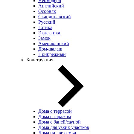
Неомодерн
Английский
Особняк
Скандинавский
Русский
Готика
Эклектика
Замок
Американский
Дом-шалаш
Прибрежный
Конструкция
Дома с террасой
Дома с гаражом
Дома с баней/сауной
Дома для узких участков
Дома на две семьи