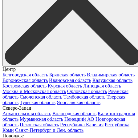
Центр
Белгородская область
Брянская область
Владимирская область
Воронежская область
Ивановская область
Калужская область
Костромская область
Курская область
Липецкая область
Москва и Московская область
Орловская область
Рязанская
область
Смоленская область
Тамбовская область
Тверская
область
Тульская область
Ярославская область
Северо-Запад
Архангельская область
Вологодская область
Калининградская
область
Мурманская область
Ненецкий АО
Новгородская
область
Псковская область
Республика Карелия
Республика
Коми
Санкт-Петербург и Лен. область
Поволжье