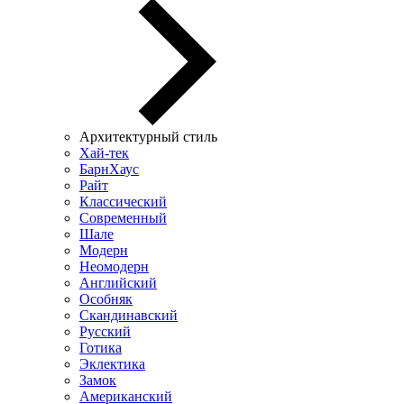
Архитектурный стиль
Хай-тек
БарнХаус
Райт
Классический
Современный
Шале
Модерн
Неомодерн
Английский
Особняк
Скандинавский
Русский
Готика
Эклектика
Замок
Американский