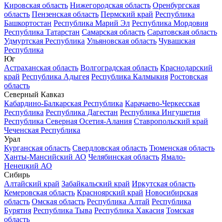
Кировская область
Нижегородская область
Оренбургская
область
Пензенская область
Пермский край
Республика
Башкортостан
Республика Марий Эл
Республика Мордовия
Республика Татарстан
Самарская область
Саратовская область
Удмуртская Республика
Ульяновская область
Чувашская
Республика
Юг
Астраханская область
Волгоградская область
Краснодарский
край
Республика Адыгея
Республика Калмыкия
Ростовская
область
Северный Кавказ
Кабардино-Балкарская Республика
Карачаево-Черкесская
Республика
Республика Дагестан
Республика Ингушетия
Республика Северная Осетия-Алания
Ставропольский край
Чеченская Республика
Урал
Курганская область
Свердловская область
Тюменская область
Ханты-Мансийский АО
Челябинская область
Ямало-
Ненецкий АО
Сибирь
Алтайский край
Забайкальский край
Иркутская область
Кемеровская область
Красноярский край
Новосибирская
область
Омская область
Республика Алтай
Республика
Бурятия
Республика Тыва
Республика Хакасия
Томская
область