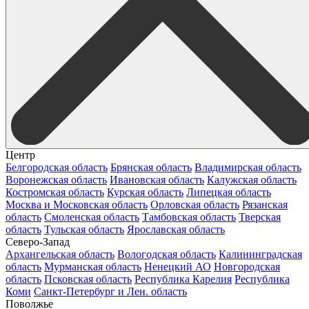
Центр
Белгородская область
Брянская область
Владимирская область
Воронежская область
Ивановская область
Калужская область
Костромская область
Курская область
Липецкая область
Москва и Московская область
Орловская область
Рязанская
область
Смоленская область
Тамбовская область
Тверская
область
Тульская область
Ярославская область
Северо-Запад
Архангельская область
Вологодская область
Калининградская
область
Мурманская область
Ненецкий АО
Новгородская
область
Псковская область
Республика Карелия
Республика
Коми
Санкт-Петербург и Лен. область
Поволжье