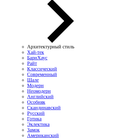
Архитектурный стиль
Хай-тек
БарнХаус
Райт
Классический
Современный
Шале
Модерн
Неомодерн
Английский
Особняк
Скандинавский
Русский
Готика
Эклектика
Замок
Американский