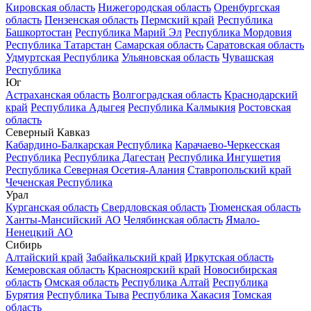
Кировская область
Нижегородская область
Оренбургская
область
Пензенская область
Пермский край
Республика
Башкортостан
Республика Марий Эл
Республика Мордовия
Республика Татарстан
Самарская область
Саратовская область
Удмуртская Республика
Ульяновская область
Чувашская
Республика
Юг
Астраханская область
Волгоградская область
Краснодарский
край
Республика Адыгея
Республика Калмыкия
Ростовская
область
Северный Кавказ
Кабардино-Балкарская Республика
Карачаево-Черкесская
Республика
Республика Дагестан
Республика Ингушетия
Республика Северная Осетия-Алания
Ставропольский край
Чеченская Республика
Урал
Курганская область
Свердловская область
Тюменская область
Ханты-Мансийский АО
Челябинская область
Ямало-
Ненецкий АО
Сибирь
Алтайский край
Забайкальский край
Иркутская область
Кемеровская область
Красноярский край
Новосибирская
область
Омская область
Республика Алтай
Республика
Бурятия
Республика Тыва
Республика Хакасия
Томская
область