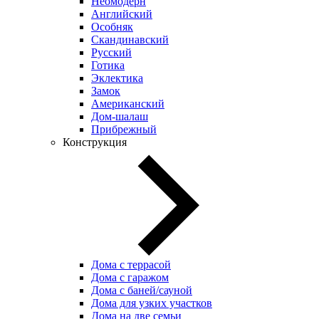
Неомодерн
Английский
Особняк
Скандинавский
Русский
Готика
Эклектика
Замок
Американский
Дом-шалаш
Прибрежный
Конструкция
Дома с террасой
Дома с гаражом
Дома с баней/сауной
Дома для узких участков
Дома на две семьи