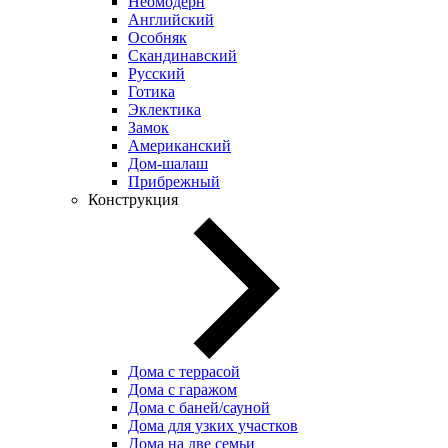
Неомодерн
Английский
Особняк
Скандинавский
Русский
Готика
Эклектика
Замок
Американский
Дом-шалаш
Прибрежный
Конструкция
Дома с террасой
Дома с гаражом
Дома с баней/сауной
Дома для узких участков
Дома на две семьи