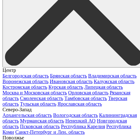
Центр
Белгородская область
Брянская область
Владимирская область
Воронежская область
Ивановская область
Калужская область
Костромская область
Курская область
Липецкая область
Москва и Московская область
Орловская область
Рязанская
область
Смоленская область
Тамбовская область
Тверская
область
Тульская область
Ярославская область
Северо-Запад
Архангельская область
Вологодская область
Калининградская
область
Мурманская область
Ненецкий АО
Новгородская
область
Псковская область
Республика Карелия
Республика
Коми
Санкт-Петербург и Лен. область
Поволжье