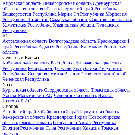
Кировская область
Нижегородская область
Оренбургская
область
Пензенская область
Пермский край
Республика
Башкортостан
Республика Марий Эл
Республика Мордовия
Республика Татарстан
Самарская область
Саратовская область
Удмуртская Республика
Ульяновская область
Чувашская
Республика
Юг
Астраханская область
Волгоградская область
Краснодарский
край
Республика Адыгея
Республика Калмыкия
Ростовская
область
Северный Кавказ
Кабардино-Балкарская Республика
Карачаево-Черкесская
Республика
Республика Дагестан
Республика Ингушетия
Республика Северная Осетия-Алания
Ставропольский край
Чеченская Республика
Урал
Курганская область
Свердловская область
Тюменская область
Ханты-Мансийский АО
Челябинская область
Ямало-
Ненецкий АО
Сибирь
Алтайский край
Забайкальский край
Иркутская область
Кемеровская область
Красноярский край
Новосибирская
область
Омская область
Республика Алтай
Республика
Бурятия
Республика Тыва
Республика Хакасия
Томская
область