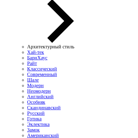
Архитектурный стиль
Хай-тек
БарнХаус
Райт
Классический
Современный
Шале
Модерн
Неомодерн
Английский
Особняк
Скандинавский
Русский
Готика
Эклектика
Замок
Американский