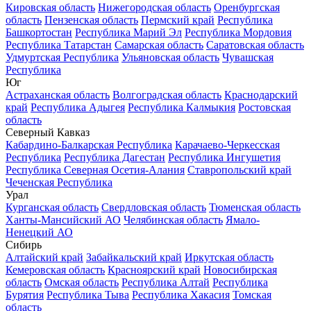
Кировская область
Нижегородская область
Оренбургская
область
Пензенская область
Пермский край
Республика
Башкортостан
Республика Марий Эл
Республика Мордовия
Республика Татарстан
Самарская область
Саратовская область
Удмуртская Республика
Ульяновская область
Чувашская
Республика
Юг
Астраханская область
Волгоградская область
Краснодарский
край
Республика Адыгея
Республика Калмыкия
Ростовская
область
Северный Кавказ
Кабардино-Балкарская Республика
Карачаево-Черкесская
Республика
Республика Дагестан
Республика Ингушетия
Республика Северная Осетия-Алания
Ставропольский край
Чеченская Республика
Урал
Курганская область
Свердловская область
Тюменская область
Ханты-Мансийский АО
Челябинская область
Ямало-
Ненецкий АО
Сибирь
Алтайский край
Забайкальский край
Иркутская область
Кемеровская область
Красноярский край
Новосибирская
область
Омская область
Республика Алтай
Республика
Бурятия
Республика Тыва
Республика Хакасия
Томская
область