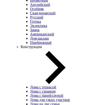
Неомодерн
Английский
Особняк
Скандинавский
Русский
Готика
Эклектика
Замок
Американский
Дом-шалаш
Прибрежный
Конструкция
Дома с террасой
Дома с гаражом
Дома с баней/сауной
Дома для узких участков
Дома на две семьи