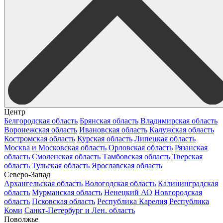
Центр
Белгородская область
Брянская область
Владимирская область
Воронежская область
Ивановская область
Калужская область
Костромская область
Курская область
Липецкая область
Москва и Московская область
Орловская область
Рязанская
область
Смоленская область
Тамбовская область
Тверская
область
Тульская область
Ярославская область
Северо-Запад
Архангельская область
Вологодская область
Калининградская
область
Мурманская область
Ненецкий АО
Новгородская
область
Псковская область
Республика Карелия
Республика
Коми
Санкт-Петербург и Лен. область
Поволжье