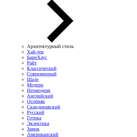
Архитектурный стиль
Хай-тек
БарнХаус
Райт
Классический
Современный
Шале
Модерн
Неомодерн
Английский
Особняк
Скандинавский
Русский
Готика
Эклектика
Замок
Американский