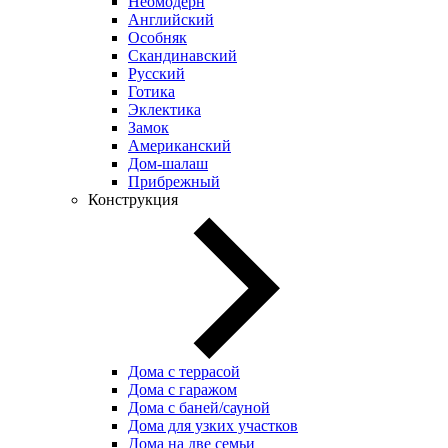
Неомодерн
Английский
Особняк
Скандинавский
Русский
Готика
Эклектика
Замок
Американский
Дом-шалаш
Прибрежный
Конструкция
Дома с террасой
Дома с гаражом
Дома с баней/сауной
Дома для узких участков
Дома на две семьи