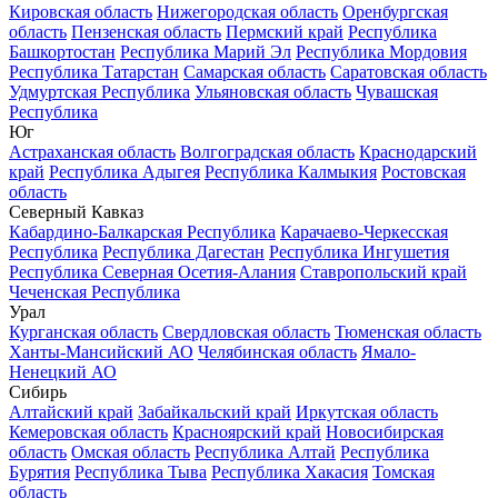
Кировская область
Нижегородская область
Оренбургская
область
Пензенская область
Пермский край
Республика
Башкортостан
Республика Марий Эл
Республика Мордовия
Республика Татарстан
Самарская область
Саратовская область
Удмуртская Республика
Ульяновская область
Чувашская
Республика
Юг
Астраханская область
Волгоградская область
Краснодарский
край
Республика Адыгея
Республика Калмыкия
Ростовская
область
Северный Кавказ
Кабардино-Балкарская Республика
Карачаево-Черкесская
Республика
Республика Дагестан
Республика Ингушетия
Республика Северная Осетия-Алания
Ставропольский край
Чеченская Республика
Урал
Курганская область
Свердловская область
Тюменская область
Ханты-Мансийский АО
Челябинская область
Ямало-
Ненецкий АО
Сибирь
Алтайский край
Забайкальский край
Иркутская область
Кемеровская область
Красноярский край
Новосибирская
область
Омская область
Республика Алтай
Республика
Бурятия
Республика Тыва
Республика Хакасия
Томская
область