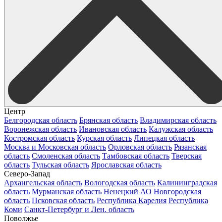
Центр
Белгородская область
Брянская область
Владимирская область
Воронежская область
Ивановская область
Калужская область
Костромская область
Курская область
Липецкая область
Москва и Московская область
Орловская область
Рязанская
область
Смоленская область
Тамбовская область
Тверская
область
Тульская область
Ярославская область
Северо-Запад
Архангельская область
Вологодская область
Калининградская
область
Мурманская область
Ненецкий АО
Новгородская
область
Псковская область
Республика Карелия
Республика
Коми
Санкт-Петербург и Лен. область
Поволжье