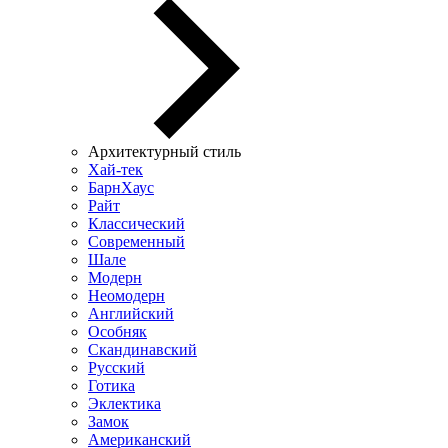
Архитектурный стиль
Хай-тек
БарнХаус
Райт
Классический
Современный
Шале
Модерн
Неомодерн
Английский
Особняк
Скандинавский
Русский
Готика
Эклектика
Замок
Американский