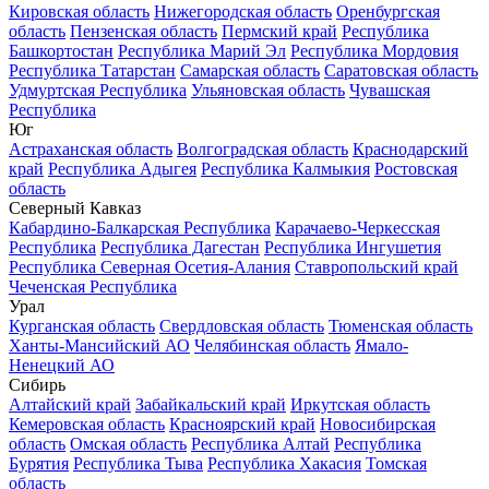
Кировская область
Нижегородская область
Оренбургская
область
Пензенская область
Пермский край
Республика
Башкортостан
Республика Марий Эл
Республика Мордовия
Республика Татарстан
Самарская область
Саратовская область
Удмуртская Республика
Ульяновская область
Чувашская
Республика
Юг
Астраханская область
Волгоградская область
Краснодарский
край
Республика Адыгея
Республика Калмыкия
Ростовская
область
Северный Кавказ
Кабардино-Балкарская Республика
Карачаево-Черкесская
Республика
Республика Дагестан
Республика Ингушетия
Республика Северная Осетия-Алания
Ставропольский край
Чеченская Республика
Урал
Курганская область
Свердловская область
Тюменская область
Ханты-Мансийский АО
Челябинская область
Ямало-
Ненецкий АО
Сибирь
Алтайский край
Забайкальский край
Иркутская область
Кемеровская область
Красноярский край
Новосибирская
область
Омская область
Республика Алтай
Республика
Бурятия
Республика Тыва
Республика Хакасия
Томская
область