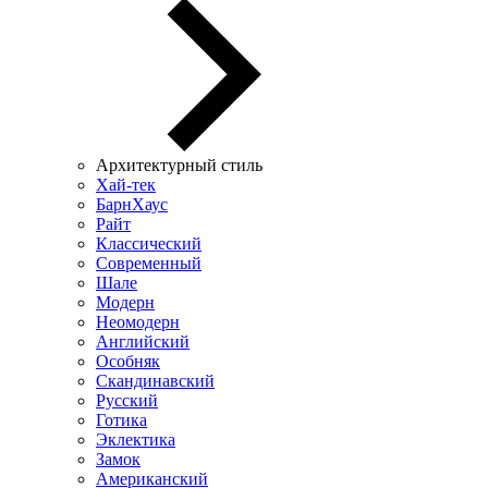
Архитектурный стиль
Хай-тек
БарнХаус
Райт
Классический
Современный
Шале
Модерн
Неомодерн
Английский
Особняк
Скандинавский
Русский
Готика
Эклектика
Замок
Американский