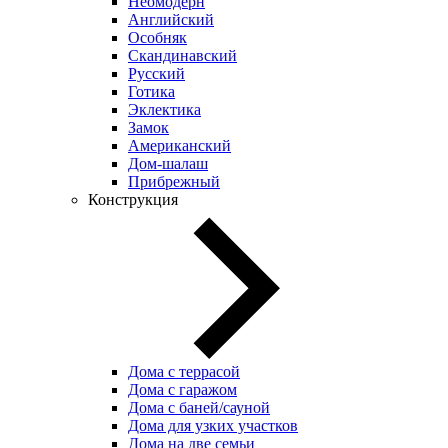
Неомодерн
Английский
Особняк
Скандинавский
Русский
Готика
Эклектика
Замок
Американский
Дом-шалаш
Прибрежный
Конструкция
Дома с террасой
Дома с гаражом
Дома с баней/сауной
Дома для узких участков
Дома на две семьи