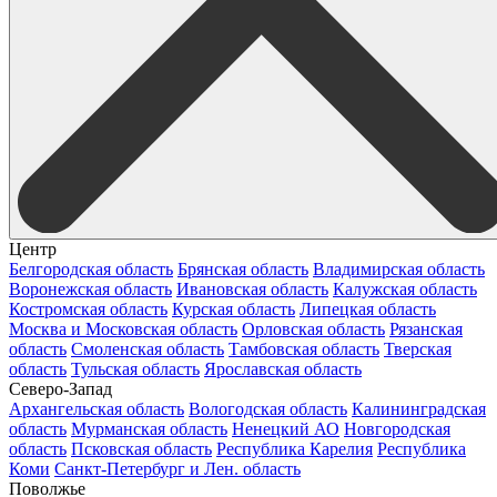
Центр
Белгородская область
Брянская область
Владимирская область
Воронежская область
Ивановская область
Калужская область
Костромская область
Курская область
Липецкая область
Москва и Московская область
Орловская область
Рязанская
область
Смоленская область
Тамбовская область
Тверская
область
Тульская область
Ярославская область
Северо-Запад
Архангельская область
Вологодская область
Калининградская
область
Мурманская область
Ненецкий АО
Новгородская
область
Псковская область
Республика Карелия
Республика
Коми
Санкт-Петербург и Лен. область
Поволжье