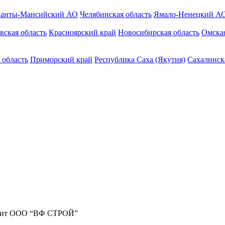
анты-Мансийский АО
Челябинская область
Ямало-Ненецкий А
вская область
Красноярский край
Новосибирская область
Омская
 область
Приморский край
Республика Саха (Якутия)
Сахалинск
жит ООО “ВФ СТРОЙ”