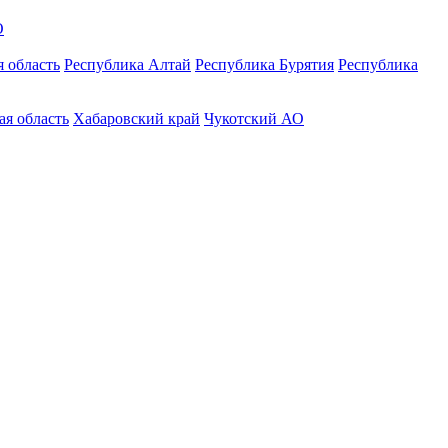
О
 область
Республика Алтай
Республика Бурятия
Республика
ая область
Хабаровский край
Чукотский АО