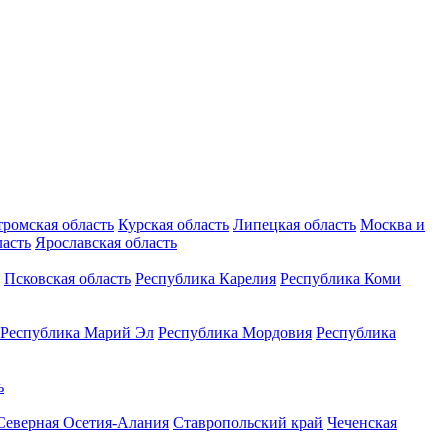
тромская область
Курская область
Липецкая область
Москва и
ласть
Ярославская область
Псковская область
Республика Карелия
Республика Коми
Республика Марий Эл
Республика Мордовия
Республика
ь
Северная Осетия-Алания
Ставропольский край
Чеченская