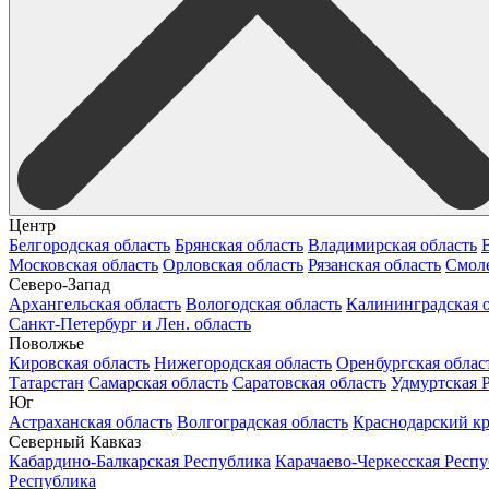
Центр
Белгородская область
Брянская область
Владимирская область
Московская область
Орловская область
Рязанская область
Смоле
Северо-Запад
Архангельская область
Вологодская область
Калининградская о
Санкт-Петербург и Лен. область
Поволжье
Кировская область
Нижегородская область
Оренбургская облас
Татарстан
Самарская область
Саратовская область
Удмуртская 
Юг
Астраханская область
Волгоградская область
Краснодарский к
Северный Кавказ
Кабардино-Балкарская Республика
Карачаево-Черкесская Респ
Республика