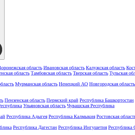
Воронежская область
Ивановская область
Калужская область
Кос
нская область
Тамбовская область
Тверская область
Тульская об
бласть
Мурманская область
Ненецкий АО
Новгородская область
ть
Пензенская область
Пермский край
Республика Башкортостан
Республика
Ульяновская область
Чувашская Республика
рай
Республика Адыгея
Республика Калмыкия
Ростовская област
ублика
Республика Дагестан
Республика Ингушетия
Республика 