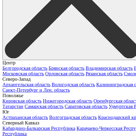
Центр
Белгородская область
Брянская область
Владимирская область
Московская область
Орловская область
Рязанская область
Смоле
Северо-Запад
Архангельская область
Вологодская область
Калининградская о
Санкт-Петербург и Лен. область
Поволжье
Кировская область
Нижегородская область
Оренбургская облас
Татарстан
Самарская область
Саратовская область
Удмуртская 
Юг
Астраханская область
Волгоградская область
Краснодарский к
Северный Кавказ
Кабардино-Балкарская Республика
Карачаево-Черкесская Респ
Республика