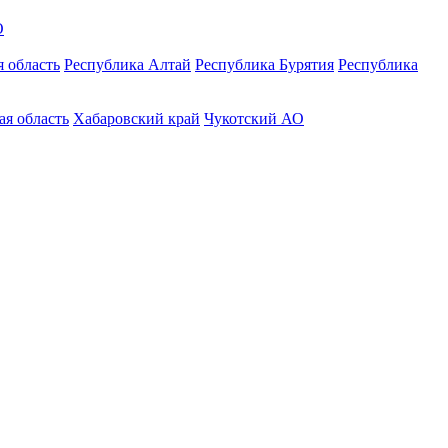
О
 область
Республика Алтай
Республика Бурятия
Республика
ая область
Хабаровский край
Чукотский АО