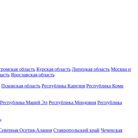
тромская область
Курская область
Липецкая область
Москва и
ласть
Ярославская область
Псковская область
Республика Карелия
Республика Коми
Республика Марий Эл
Республика Мордовия
Республика
ь
Северная Осетия-Алания
Ставропольский край
Чеченская