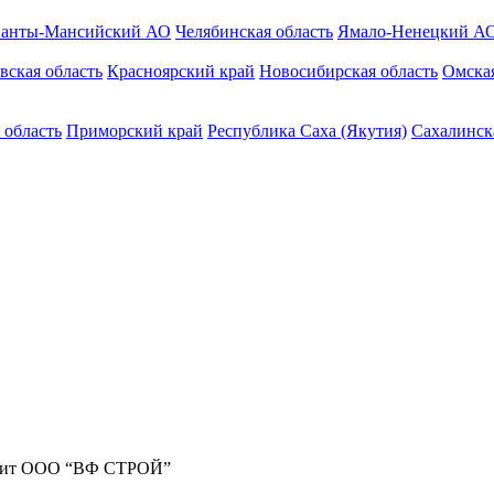
анты-Мансийский АО
Челябинская область
Ямало-Ненецкий А
вская область
Красноярский край
Новосибирская область
Омская
 область
Приморский край
Республика Саха (Якутия)
Сахалинск
жит ООО “ВФ СТРОЙ”