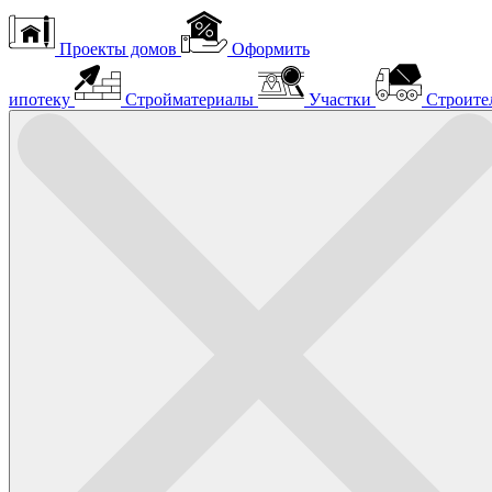
Проекты домов
Оформить
ипотеку
Стройматериалы
Участки
Строите