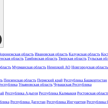
Воронежская область
Ивановская область
Калужская область
Кос
нская область
Тамбовская область
Тверская область
Тульская об
бласть
Мурманская область
Ненецкий АО
Новгородская область
ть
Пензенская область
Пермский край
Республика Башкортостан
Республика
Ульяновская область
Чувашская Республика
рай
Республика Адыгея
Республика Калмыкия
Ростовская област
ублика
Республика Дагестан
Республика Ингушетия
Республика 