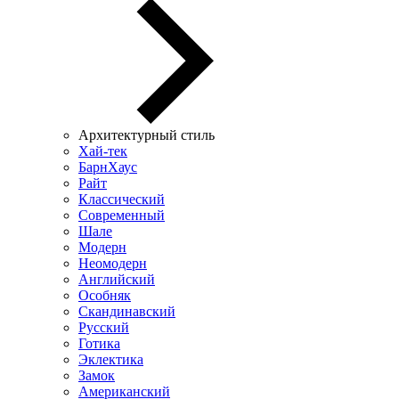
Архитектурный стиль
Хай-тек
БарнХаус
Райт
Классический
Современный
Шале
Модерн
Неомодерн
Английский
Особняк
Скандинавский
Русский
Готика
Эклектика
Замок
Американский