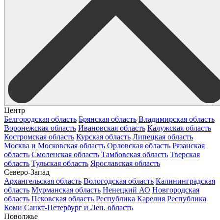
Центр
Белгородская область
Брянская область
Владимирская область
Воронежская область
Ивановская область
Калужская область
Костромская область
Курская область
Липецкая область
Москва и Московская область
Орловская область
Рязанская
область
Смоленская область
Тамбовская область
Тверская
область
Тульская область
Ярославская область
Северо-Запад
Архангельская область
Вологодская область
Калининградская
область
Мурманская область
Ненецкий АО
Новгородская
область
Псковская область
Республика Карелия
Республика
Коми
Санкт-Петербург и Лен. область
Поволжье