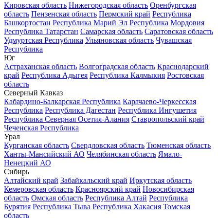
Кировская область
Нижегородская область
Оренбургская
область
Пензенская область
Пермский край
Республика
Башкортостан
Республика Марий Эл
Республика Мордовия
Республика Татарстан
Самарская область
Саратовская область
Удмуртская Республика
Ульяновская область
Чувашская
Республика
Юг
Астраханская область
Волгоградская область
Краснодарский
край
Республика Адыгея
Республика Калмыкия
Ростовская
область
Северный Кавказ
Кабардино-Балкарская Республика
Карачаево-Черкесская
Республика
Республика Дагестан
Республика Ингушетия
Республика Северная Осетия-Алания
Ставропольский край
Чеченская Республика
Урал
Курганская область
Свердловская область
Тюменская область
Ханты-Мансийский АО
Челябинская область
Ямало-
Ненецкий АО
Сибирь
Алтайский край
Забайкальский край
Иркутская область
Кемеровская область
Красноярский край
Новосибирская
область
Омская область
Республика Алтай
Республика
Бурятия
Республика Тыва
Республика Хакасия
Томская
область