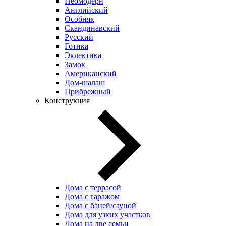
Неомодерн
Английский
Особняк
Скандинавский
Русский
Готика
Эклектика
Замок
Американский
Дом-шалаш
Прибрежный
Конструкция
Дома с террасой
Дома с гаражом
Дома с баней/сауной
Дома для узких участков
Дома на две семьи