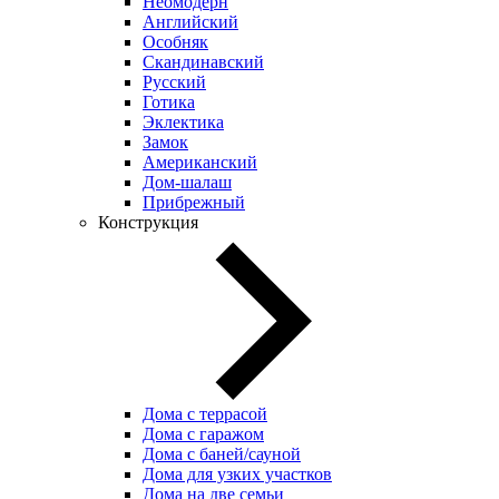
Неомодерн
Английский
Особняк
Скандинавский
Русский
Готика
Эклектика
Замок
Американский
Дом-шалаш
Прибрежный
Конструкция
Дома с террасой
Дома с гаражом
Дома с баней/сауной
Дома для узких участков
Дома на две семьи