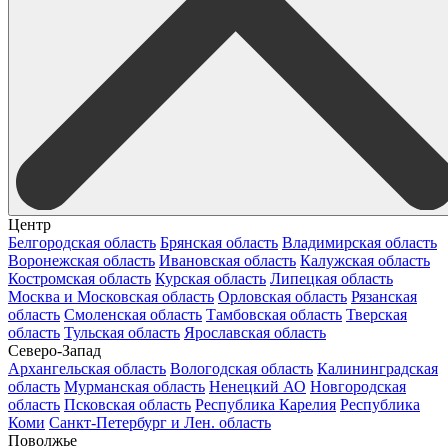
Центр
Белгородская область
Брянская область
Владимирская область
Воронежская область
Ивановская область
Калужская область
Костромская область
Курская область
Липецкая область
Москва и Московская область
Орловская область
Рязанская
область
Смоленская область
Тамбовская область
Тверская
область
Тульская область
Ярославская область
Северо-Запад
Архангельская область
Вологодская область
Калининградская
область
Мурманская область
Ненецкий АО
Новгородская
область
Псковская область
Республика Карелия
Республика
Коми
Санкт-Петербург и Лен. область
Поволжье