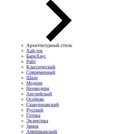
Архитектурный стиль
Хай-тек
БарнХаус
Райт
Классический
Современный
Шале
Модерн
Неомодерн
Английский
Особняк
Скандинавский
Русский
Готика
Эклектика
Замок
Американский