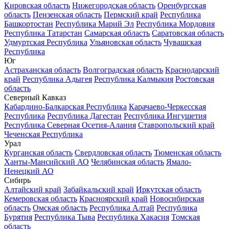
Кировская область
Нижегородская область
Оренбургская
область
Пензенская область
Пермский край
Республика
Башкортостан
Республика Марий Эл
Республика Мордовия
Республика Татарстан
Самарская область
Саратовская область
Удмуртская Республика
Ульяновская область
Чувашская
Республика
Юг
Астраханская область
Волгоградская область
Краснодарский
край
Республика Адыгея
Республика Калмыкия
Ростовская
область
Северный Кавказ
Кабардино-Балкарская Республика
Карачаево-Черкесская
Республика
Республика Дагестан
Республика Ингушетия
Республика Северная Осетия-Алания
Ставропольский край
Чеченская Республика
Урал
Курганская область
Свердловская область
Тюменская область
Ханты-Мансийский АО
Челябинская область
Ямало-
Ненецкий АО
Сибирь
Алтайский край
Забайкальский край
Иркутская область
Кемеровская область
Красноярский край
Новосибирская
область
Омская область
Республика Алтай
Республика
Бурятия
Республика Тыва
Республика Хакасия
Томская
область