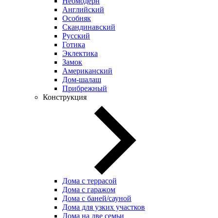
Неомодерн
Английский
Особняк
Скандинавский
Русский
Готика
Эклектика
Замок
Американский
Дом-шалаш
Прибрежный
Конструкция
Дома с террасой
Дома с гаражом
Дома с баней/сауной
Дома для узких участков
Дома на две семьи