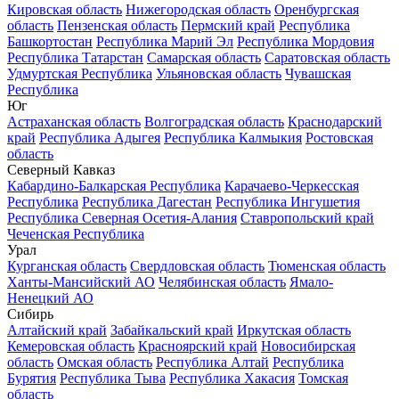
Кировская область
Нижегородская область
Оренбургская
область
Пензенская область
Пермский край
Республика
Башкортостан
Республика Марий Эл
Республика Мордовия
Республика Татарстан
Самарская область
Саратовская область
Удмуртская Республика
Ульяновская область
Чувашская
Республика
Юг
Астраханская область
Волгоградская область
Краснодарский
край
Республика Адыгея
Республика Калмыкия
Ростовская
область
Северный Кавказ
Кабардино-Балкарская Республика
Карачаево-Черкесская
Республика
Республика Дагестан
Республика Ингушетия
Республика Северная Осетия-Алания
Ставропольский край
Чеченская Республика
Урал
Курганская область
Свердловская область
Тюменская область
Ханты-Мансийский АО
Челябинская область
Ямало-
Ненецкий АО
Сибирь
Алтайский край
Забайкальский край
Иркутская область
Кемеровская область
Красноярский край
Новосибирская
область
Омская область
Республика Алтай
Республика
Бурятия
Республика Тыва
Республика Хакасия
Томская
область