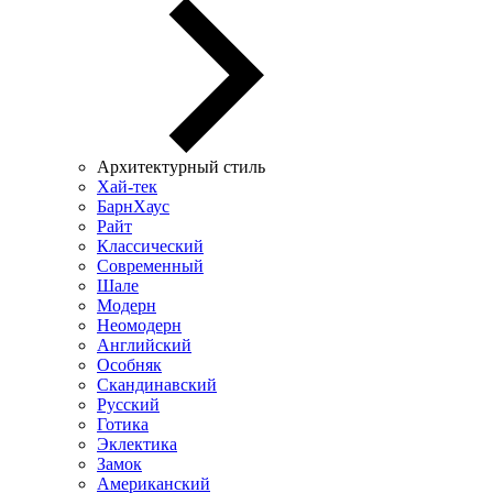
Архитектурный стиль
Хай-тек
БарнХаус
Райт
Классический
Современный
Шале
Модерн
Неомодерн
Английский
Особняк
Скандинавский
Русский
Готика
Эклектика
Замок
Американский