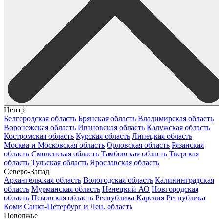
Центр
Белгородская область
Брянская область
Владимирская область
Воронежская область
Ивановская область
Калужская область
Костромская область
Курская область
Липецкая область
Москва и Московская область
Орловская область
Рязанская
область
Смоленская область
Тамбовская область
Тверская
область
Тульская область
Ярославская область
Северо-Запад
Архангельская область
Вологодская область
Калининградская
область
Мурманская область
Ненецкий АО
Новгородская
область
Псковская область
Республика Карелия
Республика
Коми
Санкт-Петербург и Лен. область
Поволжье