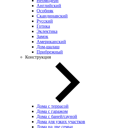
Неомодерн
Английский
Особняк
Скандинавский
Русский
Готика
Эклектика
Замок
Американский
Дом-шалаш
Прибрежный
Конструкция
Дома с террасой
Дома с гаражом
Дома с баней/сауной
Дома для узких участков
Дома на две семьи