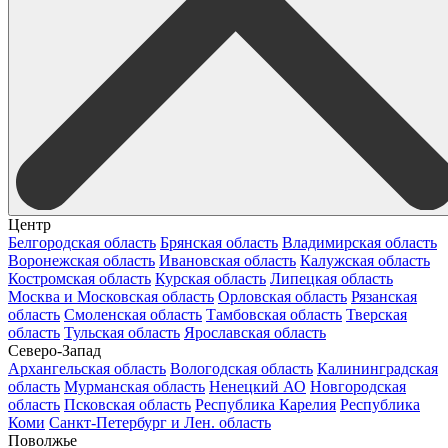
Центр
Белгородская область
Брянская область
Владимирская область
Воронежская область
Ивановская область
Калужская область
Костромская область
Курская область
Липецкая область
Москва и Московская область
Орловская область
Рязанская
область
Смоленская область
Тамбовская область
Тверская
область
Тульская область
Ярославская область
Северо-Запад
Архангельская область
Вологодская область
Калининградская
область
Мурманская область
Ненецкий АО
Новгородская
область
Псковская область
Республика Карелия
Республика
Коми
Санкт-Петербург и Лен. область
Поволжье