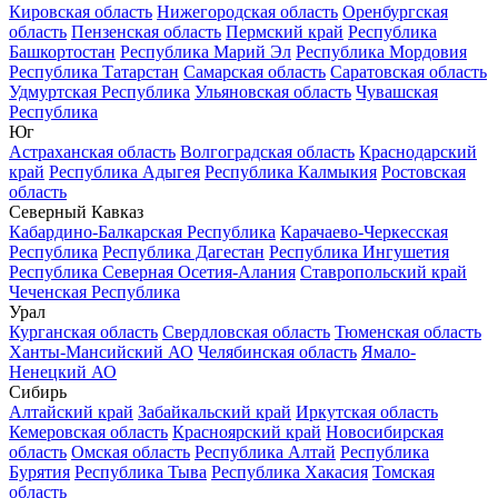
Кировская область
Нижегородская область
Оренбургская
область
Пензенская область
Пермский край
Республика
Башкортостан
Республика Марий Эл
Республика Мордовия
Республика Татарстан
Самарская область
Саратовская область
Удмуртская Республика
Ульяновская область
Чувашская
Республика
Юг
Астраханская область
Волгоградская область
Краснодарский
край
Республика Адыгея
Республика Калмыкия
Ростовская
область
Северный Кавказ
Кабардино-Балкарская Республика
Карачаево-Черкесская
Республика
Республика Дагестан
Республика Ингушетия
Республика Северная Осетия-Алания
Ставропольский край
Чеченская Республика
Урал
Курганская область
Свердловская область
Тюменская область
Ханты-Мансийский АО
Челябинская область
Ямало-
Ненецкий АО
Сибирь
Алтайский край
Забайкальский край
Иркутская область
Кемеровская область
Красноярский край
Новосибирская
область
Омская область
Республика Алтай
Республика
Бурятия
Республика Тыва
Республика Хакасия
Томская
область