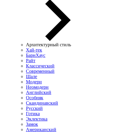
Архитектурный стиль
Хай-тек
БарнХаус
Райт
Классический
Современный
Шале
Модерн
Неомодерн
Английский
Особняк
Скандинавский
Русский
Готика
Эклектика
Замок
Американский