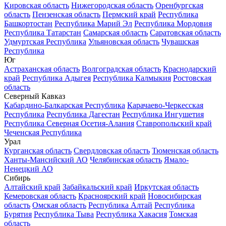
Кировская область
Нижегородская область
Оренбургская
область
Пензенская область
Пермский край
Республика
Башкортостан
Республика Марий Эл
Республика Мордовия
Республика Татарстан
Самарская область
Саратовская область
Удмуртская Республика
Ульяновская область
Чувашская
Республика
Юг
Астраханская область
Волгоградская область
Краснодарский
край
Республика Адыгея
Республика Калмыкия
Ростовская
область
Северный Кавказ
Кабардино-Балкарская Республика
Карачаево-Черкесская
Республика
Республика Дагестан
Республика Ингушетия
Республика Северная Осетия-Алания
Ставропольский край
Чеченская Республика
Урал
Курганская область
Свердловская область
Тюменская область
Ханты-Мансийский АО
Челябинская область
Ямало-
Ненецкий АО
Сибирь
Алтайский край
Забайкальский край
Иркутская область
Кемеровская область
Красноярский край
Новосибирская
область
Омская область
Республика Алтай
Республика
Бурятия
Республика Тыва
Республика Хакасия
Томская
область