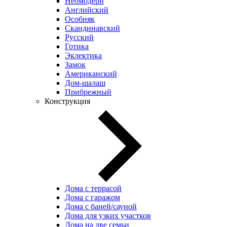
Неомодерн
Английский
Особняк
Скандинавский
Русский
Готика
Эклектика
Замок
Американский
Дом-шалаш
Прибрежный
Конструкция
Дома с террасой
Дома с гаражом
Дома с баней/сауной
Дома для узких участков
Дома на две семьи