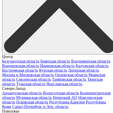
Центр
Белгородская область
Брянская область
Владимирская область
Воронежская область
Ивановская область
Калужская область
Костромская область
Курская область
Липецкая область
Москва и Московская область
Орловская область
Рязанская
область
Смоленская область
Тамбовская область
Тверская
область
Тульская область
Ярославская область
Северо-Запад
Архангельская область
Вологодская область
Калининградская
область
Мурманская область
Ненецкий АО
Новгородская
область
Псковская область
Республика Карелия
Республика
Коми
Санкт-Петербург и Лен. область
Поволжье