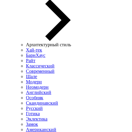
Архитектурный стиль
Хай-тек
БарнХаус
Райт
Классический
Современный
Шале
Модерн
Неомодерн
Английский
Особняк
Скандинавский
Русский
Готика
Эклектика
Замок
Американский