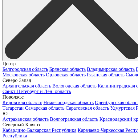
Центр
Белгородская область
Брянская область
Владимирская область
Московская область
Орловская область
Рязанская область
Смоле
Северо-Запад
Архангельская область
Вологодская область
Калининградская о
Санкт-Петербург и Лен. область
Поволжье
Кировская область
Нижегородская область
Оренбургская облас
Татарстан
Самарская область
Саратовская область
Удмуртская 
Юг
Астраханская область
Волгоградская область
Краснодарский к
Северный Кавказ
Кабардино-Балкарская Республика
Карачаево-Черкесская Респ
Республика