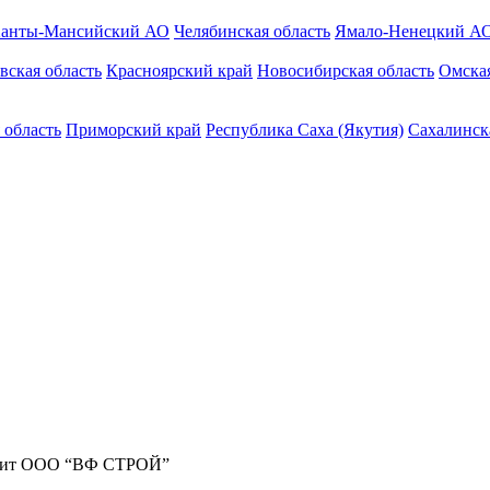
анты-Мансийский АО
Челябинская область
Ямало-Ненецкий А
вская область
Красноярский край
Новосибирская область
Омская
 область
Приморский край
Республика Саха (Якутия)
Сахалинск
жит ООО “ВФ СТРОЙ”