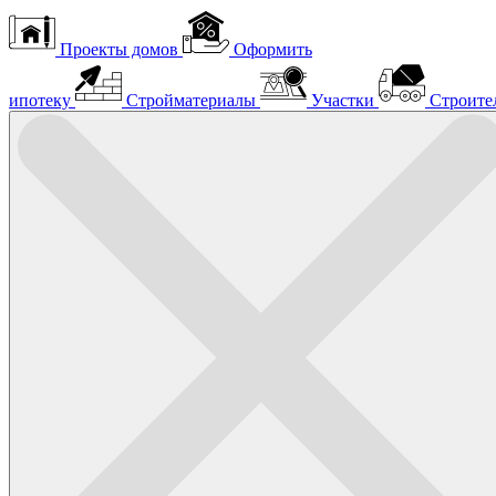
Проекты домов
Оформить
ипотеку
Стройматериалы
Участки
Строите