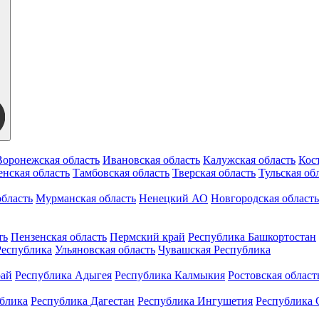
Воронежская область
Ивановская область
Калужская область
Кос
нская область
Тамбовская область
Тверская область
Тульская об
бласть
Мурманская область
Ненецкий АО
Новгородская область
ть
Пензенская область
Пермский край
Республика Башкортостан
Республика
Ульяновская область
Чувашская Республика
рай
Республика Адыгея
Республика Калмыкия
Ростовская област
ублика
Республика Дагестан
Республика Ингушетия
Республика 