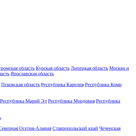
тромская область
Курская область
Липецкая область
Москва и
ласть
Ярославская область
Псковская область
Республика Карелия
Республика Коми
Республика Марий Эл
Республика Мордовия
Республика
ь
Северная Осетия-Алания
Ставропольский край
Чеченская