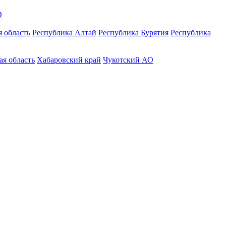
О
 область
Республика Алтай
Республика Бурятия
Республика
ая область
Хабаровский край
Чукотский АО