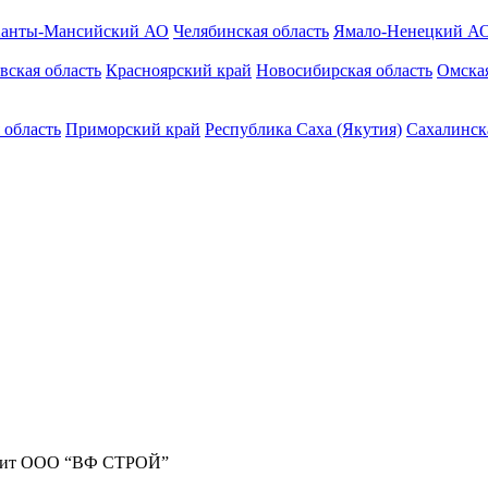
анты-Мансийский АО
Челябинская область
Ямало-Ненецкий А
вская область
Красноярский край
Новосибирская область
Омская
 область
Приморский край
Республика Саха (Якутия)
Сахалинск
жит ООО “ВФ СТРОЙ”