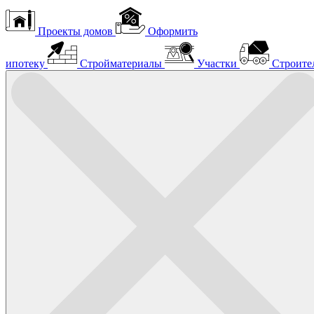
Проекты домов
Оформить
ипотеку
Стройматериалы
Участки
Строите