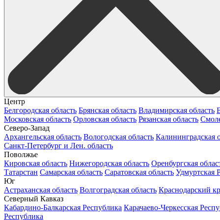
Центр
Белгородская область
Брянская область
Владимирская область
Московская область
Орловская область
Рязанская область
Смоле
Северо-Запад
Архангельская область
Вологодская область
Калининградская о
Санкт-Петербург и Лен. область
Поволжье
Кировская область
Нижегородская область
Оренбургская облас
Татарстан
Самарская область
Саратовская область
Удмуртская 
Юг
Астраханская область
Волгоградская область
Краснодарский к
Северный Кавказ
Кабардино-Балкарская Республика
Карачаево-Черкесская Респ
Республика