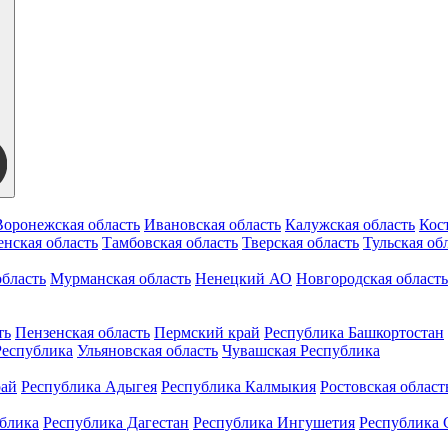
Воронежская область
Ивановская область
Калужская область
Кос
нская область
Тамбовская область
Тверская область
Тульская об
бласть
Мурманская область
Ненецкий АО
Новгородская область
ть
Пензенская область
Пермский край
Республика Башкортостан
Республика
Ульяновская область
Чувашская Республика
рай
Республика Адыгея
Республика Калмыкия
Ростовская област
ублика
Республика Дагестан
Республика Ингушетия
Республика 