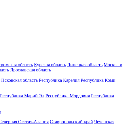
тромская область
Курская область
Липецкая область
Москва и
ласть
Ярославская область
Псковская область
Республика Карелия
Республика Коми
Республика Марий Эл
Республика Мордовия
Республика
ь
Северная Осетия-Алания
Ставропольский край
Чеченская