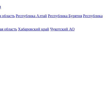
О
 область
Республика Алтай
Республика Бурятия
Республика
ая область
Хабаровский край
Чукотский АО