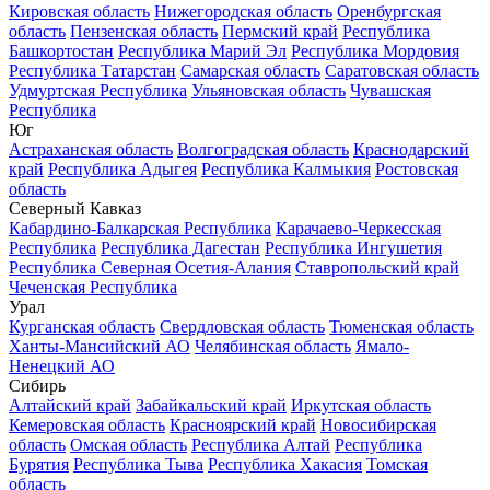
Кировская область
Нижегородская область
Оренбургская
область
Пензенская область
Пермский край
Республика
Башкортостан
Республика Марий Эл
Республика Мордовия
Республика Татарстан
Самарская область
Саратовская область
Удмуртская Республика
Ульяновская область
Чувашская
Республика
Юг
Астраханская область
Волгоградская область
Краснодарский
край
Республика Адыгея
Республика Калмыкия
Ростовская
область
Северный Кавказ
Кабардино-Балкарская Республика
Карачаево-Черкесская
Республика
Республика Дагестан
Республика Ингушетия
Республика Северная Осетия-Алания
Ставропольский край
Чеченская Республика
Урал
Курганская область
Свердловская область
Тюменская область
Ханты-Мансийский АО
Челябинская область
Ямало-
Ненецкий АО
Сибирь
Алтайский край
Забайкальский край
Иркутская область
Кемеровская область
Красноярский край
Новосибирская
область
Омская область
Республика Алтай
Республика
Бурятия
Республика Тыва
Республика Хакасия
Томская
область