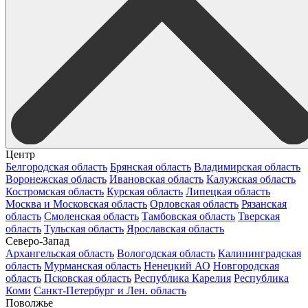
Центр
Белгородская область
Брянская область
Владимирская область
Воронежская область
Ивановская область
Калужская область
Костромская область
Курская область
Липецкая область
Москва и Московская область
Орловская область
Рязанская
область
Смоленская область
Тамбовская область
Тверская
область
Тульская область
Ярославская область
Северо-Запад
Архангельская область
Вологодская область
Калининградская
область
Мурманская область
Ненецкий АО
Новгородская
область
Псковская область
Республика Карелия
Республика
Коми
Санкт-Петербург и Лен. область
Поволжье