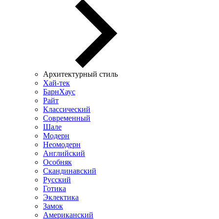
Архитектурный стиль
Хай-тек
БарнХаус
Райт
Классический
Современный
Шале
Модерн
Неомодерн
Английский
Особняк
Скандинавский
Русский
Готика
Эклектика
Замок
Американский