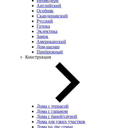
Неомодерн
Английский
Особняк
Скандинавский
Русский
Готика
Эклектика
Замок
Американский
Дом-шалаш
Прибрежный
Конструкция
Дома с террасой
Дома с гаражом
Дома с баней/сауной
Дома для узких участков
Дома на две семьи