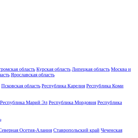
тромская область
Курская область
Липецкая область
Москва и
ласть
Ярославская область
Псковская область
Республика Карелия
Республика Коми
Республика Марий Эл
Республика Мордовия
Республика
ь
Северная Осетия-Алания
Ставропольский край
Чеченская