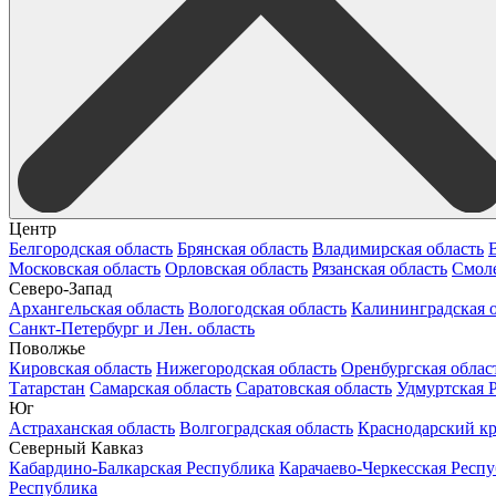
Центр
Белгородская область
Брянская область
Владимирская область
Московская область
Орловская область
Рязанская область
Смоле
Северо-Запад
Архангельская область
Вологодская область
Калининградская о
Санкт-Петербург и Лен. область
Поволжье
Кировская область
Нижегородская область
Оренбургская облас
Татарстан
Самарская область
Саратовская область
Удмуртская 
Юг
Астраханская область
Волгоградская область
Краснодарский к
Северный Кавказ
Кабардино-Балкарская Республика
Карачаево-Черкесская Респ
Республика