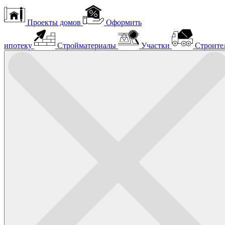
Проекты домов
Оформить
ипотеку
Стройматериалы
Участки
Строите