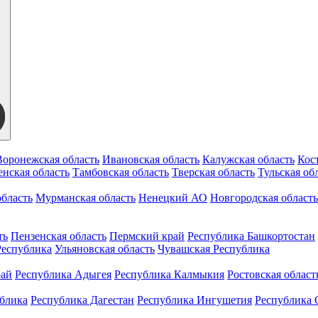
Воронежская область
Ивановская область
Калужская область
Кос
нская область
Тамбовская область
Тверская область
Тульская об
бласть
Мурманская область
Ненецкий АО
Новгородская область
ть
Пензенская область
Пермский край
Республика Башкортостан
Республика
Ульяновская область
Чувашская Республика
рай
Республика Адыгея
Республика Калмыкия
Ростовская област
ублика
Республика Дагестан
Республика Ингушетия
Республика 