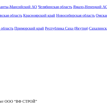
анты-Мансийский АО
Челябинская область
Ямало-Ненецкий А
вская область
Красноярский край
Новосибирская область
Омская
 область
Приморский край
Республика Саха (Якутия)
Сахалинск
жит ООО “ВФ СТРОЙ”