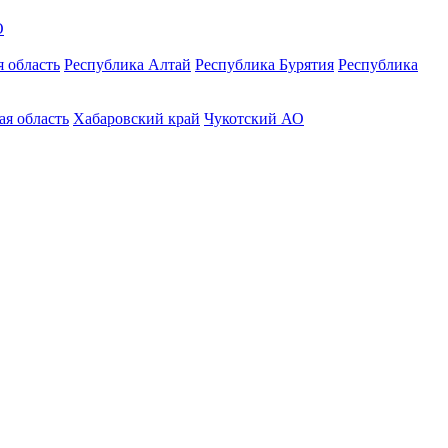
О
 область
Республика Алтай
Республика Бурятия
Республика
ая область
Хабаровский край
Чукотский АО