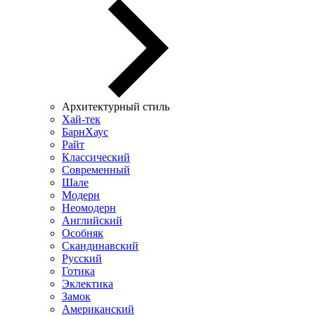
Архитектурный стиль
Хай-тек
БарнХаус
Райт
Классический
Современный
Шале
Модерн
Неомодерн
Английский
Особняк
Скандинавский
Русский
Готика
Эклектика
Замок
Американский