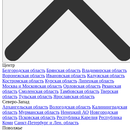
Центр
Белгородская область
Брянская область
Владимирская область
Воронежская область
Ивановская область
Калужская область
Костромская область
Курская область
Липецкая область
Москва и Московская область
Орловская область
Рязанская
область
Смоленская область
Тамбовская область
Тверская
область
Тульская область
Ярославская область
Северо-Запад
Архангельская область
Вологодская область
Калининградская
область
Мурманская область
Ненецкий АО
Новгородская
область
Псковская область
Республика Карелия
Республика
Коми
Санкт-Петербург и Лен. область
Поволжье