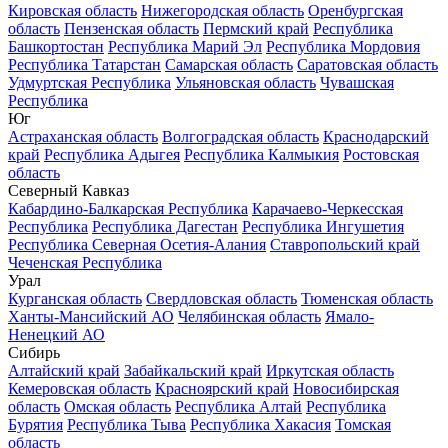
Кировская область
Нижегородская область
Оренбургская
область
Пензенская область
Пермский край
Республика
Башкортостан
Республика Марий Эл
Республика Мордовия
Республика Татарстан
Самарская область
Саратовская область
Удмуртская Республика
Ульяновская область
Чувашская
Республика
Юг
Астраханская область
Волгоградская область
Краснодарский
край
Республика Адыгея
Республика Калмыкия
Ростовская
область
Северный Кавказ
Кабардино-Балкарская Республика
Карачаево-Черкесская
Республика
Республика Дагестан
Республика Ингушетия
Республика Северная Осетия-Алания
Ставропольский край
Чеченская Республика
Урал
Курганская область
Свердловская область
Тюменская область
Ханты-Мансийский АО
Челябинская область
Ямало-
Ненецкий АО
Сибирь
Алтайский край
Забайкальский край
Иркутская область
Кемеровская область
Красноярский край
Новосибирская
область
Омская область
Республика Алтай
Республика
Бурятия
Республика Тыва
Республика Хакасия
Томская
область