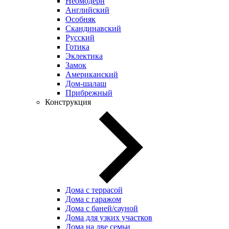
Неомодерн
Английский
Особняк
Скандинавский
Русский
Готика
Эклектика
Замок
Американский
Дом-шалаш
Прибрежный
Конструкция
Дома с террасой
Дома с гаражом
Дома с баней/сауной
Дома для узких участков
Дома на две семьи