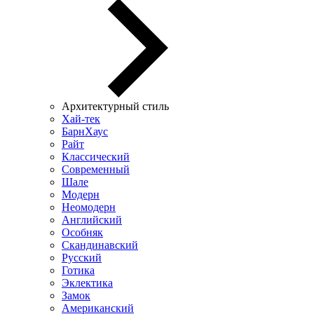
Архитектурный стиль
Хай-тек
БарнХаус
Райт
Классический
Современный
Шале
Модерн
Неомодерн
Английский
Особняк
Скандинавский
Русский
Готика
Эклектика
Замок
Американский