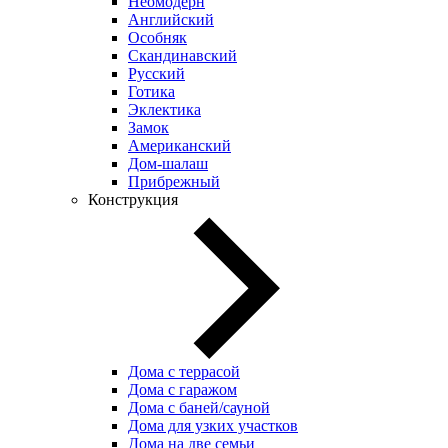
Неомодерн
Английский
Особняк
Скандинавский
Русский
Готика
Эклектика
Замок
Американский
Дом-шалаш
Прибрежный
Конструкция
Дома с террасой
Дома с гаражом
Дома с баней/сауной
Дома для узких участков
Дома на две семьи