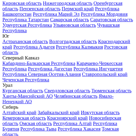
Кировская область
Нижегородская область
Оренбургская
область
Пензенская область
Пермский край
Республика
Башкортостан
Республика Марий Эл
Республика Мордовия
Республика Татарстан
Самарская область
Саратовская область
Удмуртская Республика
Ульяновская область
Чувашская
Республика
Юг
Астраханская область
Волгоградская область
Краснодарский
край
Республика Адыгея
Республика Калмыкия
Ростовская
область
Северный Кавказ
Кабардино-Балкарская Республика
Карачаево-Черкесская
Республика
Республика Дагестан
Республика Ингушетия
Республика Северная Осетия-Алания
Ставропольский край
Чеченская Республика
Урал
Курганская область
Свердловская область
Тюменская область
Ханты-Мансийский АО
Челябинская область
Ямало-
Ненецкий АО
Сибирь
Алтайский край
Забайкальский край
Иркутская область
Кемеровская область
Красноярский край
Новосибирская
область
Омская область
Республика Алтай
Республика
Бурятия
Республика Тыва
Республика Хакасия
Томская
область