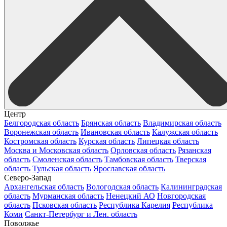
Центр
Белгородская область
Брянская область
Владимирская область
Воронежская область
Ивановская область
Калужская область
Костромская область
Курская область
Липецкая область
Москва и Московская область
Орловская область
Рязанская
область
Смоленская область
Тамбовская область
Тверская
область
Тульская область
Ярославская область
Северо-Запад
Архангельская область
Вологодская область
Калининградская
область
Мурманская область
Ненецкий АО
Новгородская
область
Псковская область
Республика Карелия
Республика
Коми
Санкт-Петербург и Лен. область
Поволжье