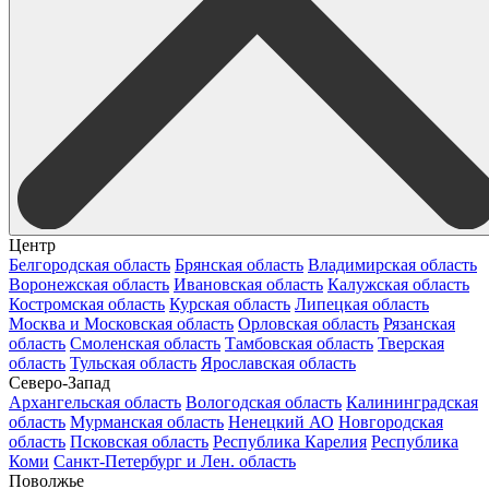
Центр
Белгородская область
Брянская область
Владимирская область
Воронежская область
Ивановская область
Калужская область
Костромская область
Курская область
Липецкая область
Москва и Московская область
Орловская область
Рязанская
область
Смоленская область
Тамбовская область
Тверская
область
Тульская область
Ярославская область
Северо-Запад
Архангельская область
Вологодская область
Калининградская
область
Мурманская область
Ненецкий АО
Новгородская
область
Псковская область
Республика Карелия
Республика
Коми
Санкт-Петербург и Лен. область
Поволжье