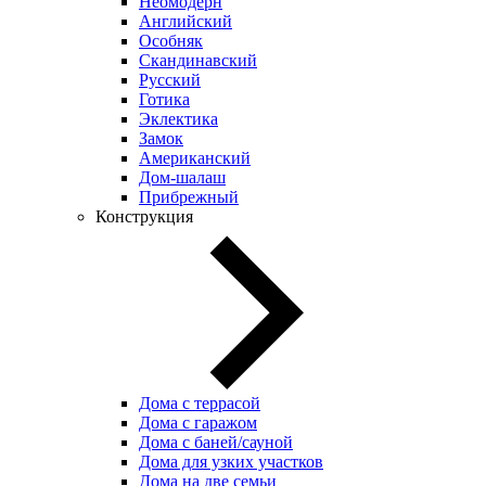
Неомодерн
Английский
Особняк
Скандинавский
Русский
Готика
Эклектика
Замок
Американский
Дом-шалаш
Прибрежный
Конструкция
Дома с террасой
Дома с гаражом
Дома с баней/сауной
Дома для узких участков
Дома на две семьи