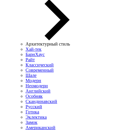
Архитектурный стиль
Хай-тек
БарнХаус
Райт
Классический
Современный
Шале
Модерн
Неомодерн
Английский
Особняк
Скандинавский
Русский
Готика
Эклектика
Замок
Американский