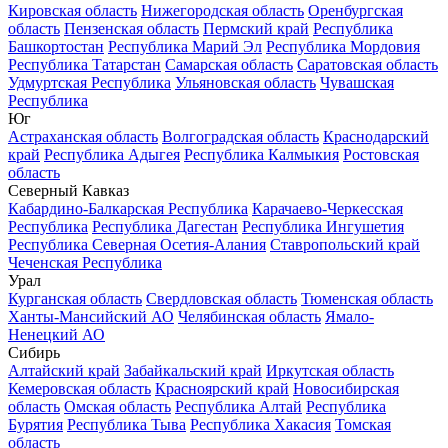
Кировская область
Нижегородская область
Оренбургская
область
Пензенская область
Пермский край
Республика
Башкортостан
Республика Марий Эл
Республика Мордовия
Республика Татарстан
Самарская область
Саратовская область
Удмуртская Республика
Ульяновская область
Чувашская
Республика
Юг
Астраханская область
Волгоградская область
Краснодарский
край
Республика Адыгея
Республика Калмыкия
Ростовская
область
Северный Кавказ
Кабардино-Балкарская Республика
Карачаево-Черкесская
Республика
Республика Дагестан
Республика Ингушетия
Республика Северная Осетия-Алания
Ставропольский край
Чеченская Республика
Урал
Курганская область
Свердловская область
Тюменская область
Ханты-Мансийский АО
Челябинская область
Ямало-
Ненецкий АО
Сибирь
Алтайский край
Забайкальский край
Иркутская область
Кемеровская область
Красноярский край
Новосибирская
область
Омская область
Республика Алтай
Республика
Бурятия
Республика Тыва
Республика Хакасия
Томская
область