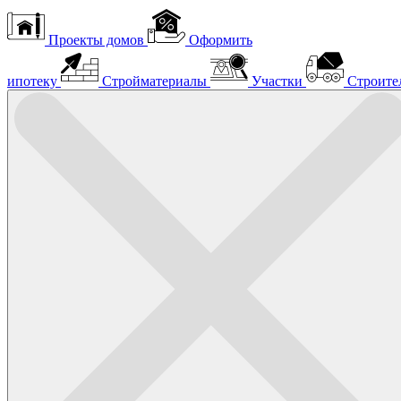
Проекты домов
Оформить
ипотеку
Стройматериалы
Участки
Строите