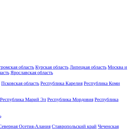
тромская область
Курская область
Липецкая область
Москва и
ласть
Ярославская область
Псковская область
Республика Карелия
Республика Коми
Республика Марий Эл
Республика Мордовия
Республика
ь
Северная Осетия-Алания
Ставропольский край
Чеченская