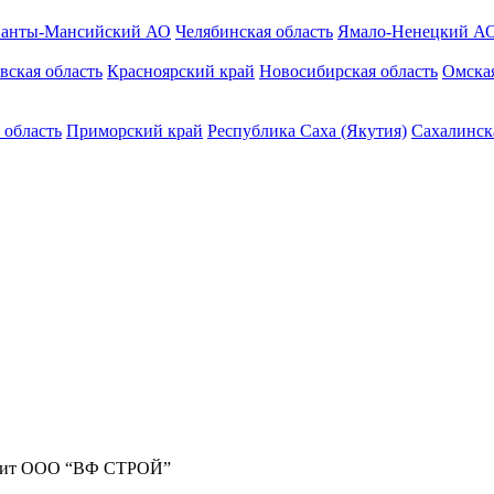
анты-Мансийский АО
Челябинская область
Ямало-Ненецкий А
вская область
Красноярский край
Новосибирская область
Омская
 область
Приморский край
Республика Саха (Якутия)
Сахалинск
жит ООО “ВФ СТРОЙ”