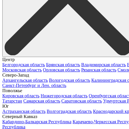
Центр
Белгородская область
Брянская область
Владимирская область
Московская область
Орловская область
Рязанская область
Смоле
Северо-Запад
Архангельская область
Вологодская область
Калининградская о
Санкт-Петербург и Лен. область
Поволжье
Кировская область
Нижегородская область
Оренбургская облас
Татарстан
Самарская область
Саратовская область
Удмуртская 
Юг
Астраханская область
Волгоградская область
Краснодарский к
Северный Кавказ
Кабардино-Балкарская Республика
Карачаево-Черкесская Респ
Республика