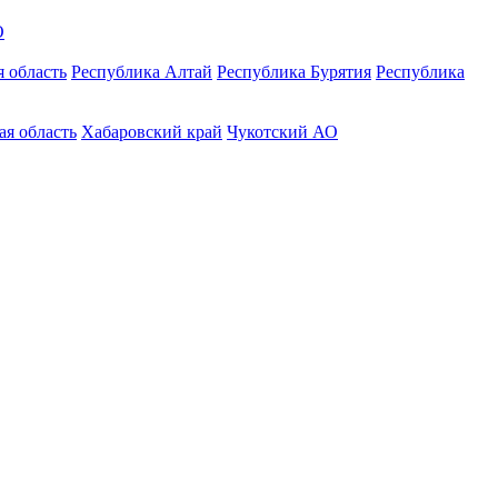
О
 область
Республика Алтай
Республика Бурятия
Республика
ая область
Хабаровский край
Чукотский АО