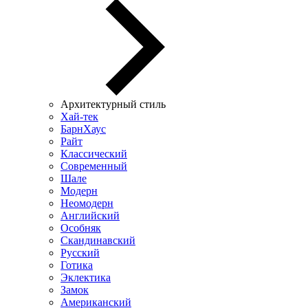
Архитектурный стиль
Хай-тек
БарнХаус
Райт
Классический
Современный
Шале
Модерн
Неомодерн
Английский
Особняк
Скандинавский
Русский
Готика
Эклектика
Замок
Американский