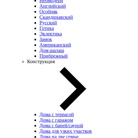
Неомодерн
Английский
Особняк
Скандинавский
Русский
Готика
Эклектика
Замок
Американский
Дом-шалаш
Прибрежный
Конструкция
Дома с террасой
Дома с гаражом
Дома с баней/сауной
Дома для узких участков
Дома на две семьи