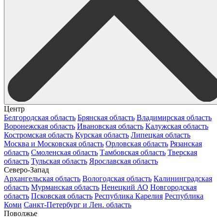
Центр
Белгородская область
Брянская область
Владимирская область
Воронежская область
Ивановская область
Калужская область
Костромская область
Курская область
Липецкая область
Москва и Московская область
Орловская область
Рязанская
область
Смоленская область
Тамбовская область
Тверская
область
Тульская область
Ярославская область
Северо-Запад
Архангельская область
Вологодская область
Калининградская
область
Мурманская область
Ненецкий АО
Новгородская
область
Псковская область
Республика Карелия
Республика
Коми
Санкт-Петербург и Лен. область
Поволжье