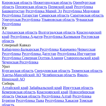
Кировская область
Нижегородская область
Оренбургская
область
Пензенская область
Пермский край
Республика
Башкортостан
Республика Марий Эл
Республика Мордовия
Республика Татарстан
Самарская область
Саратовская область
Удмуртская Республика
Ульяновская область
Чувашская
Республика
Юг
Астраханская область
Волгоградская область
Краснодарский
край
Республика Адыгея
Республика Калмыкия
Ростовская
область
Северный Кавказ
Кабардино-Балкарская Республика
Карачаево-Черкесская
Республика
Республика Дагестан
Республика Ингушетия
Республика Северная Осетия-Алания
Ставропольский край
Чеченская Республика
Урал
Курганская область
Свердловская область
Тюменская область
Ханты-Мансийский АО
Челябинская область
Ямало-
Ненецкий АО
Сибирь
Алтайский край
Забайкальский край
Иркутская область
Кемеровская область
Красноярский край
Новосибирская
область
Омская область
Республика Алтай
Республика
Бурятия
Республика Тыва
Республика Хакасия
Томская
область