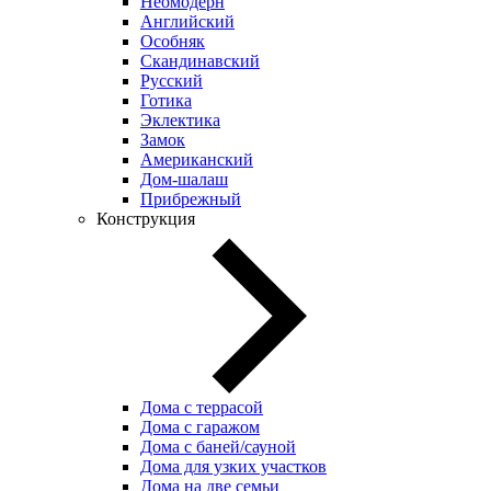
Неомодерн
Английский
Особняк
Скандинавский
Русский
Готика
Эклектика
Замок
Американский
Дом-шалаш
Прибрежный
Конструкция
Дома с террасой
Дома с гаражом
Дома с баней/сауной
Дома для узких участков
Дома на две семьи