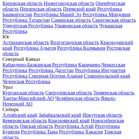
Кировская область
Нижегородская область
Оренбургская
область
Пензенская область
Пермский край
Республика
Башкортостан
Республика Марий Эл
Республика Мордовия
Республика Татарстан
Самарская область
Саратовская область
Удмуртская Республика
Ульяновская область
Чувашская
Республика
Юг
Астраханская область
Волгоградская область
Краснодарский
край
Республика Адыгея
Республика Калмыкия
Ростовская
область
Северный Кавказ
Кабардино-Балкарская Республика
Карачаево-Черкесская
Республика
Республика Дагестан
Республика Ингушетия
Республика Северная Осетия-Алания
Ставропольский край
Чеченская Республика
Урал
Курганская область
Свердловская область
Тюменская область
Ханты-Мансийский АО
Челябинская область
Ямало-
Ненецкий АО
Сибирь
Алтайский край
Забайкальский край
Иркутская область
Кемеровская область
Красноярский край
Новосибирская
область
Омская область
Республика Алтай
Республика
Бурятия
Республика Тыва
Республика Хакасия
Томская
область