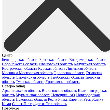
Центр
Белгородская область
Брянская область
Владимирская область
Воронежская область
Ивановская область
Калужская область
Костромская область
Курская область
Липецкая область
Москва и Московская область
Орловская область
Рязанская
область
Смоленская область
Тамбовская область
Тверская
область
Тульская область
Ярославская область
Северо-Запад
Архангельская область
Вологодская область
Калининградская
область
Мурманская область
Ненецкий АО
Новгородская
область
Псковская область
Республика Карелия
Республика
Коми
Санкт-Петербург и Лен. область
Поволжье