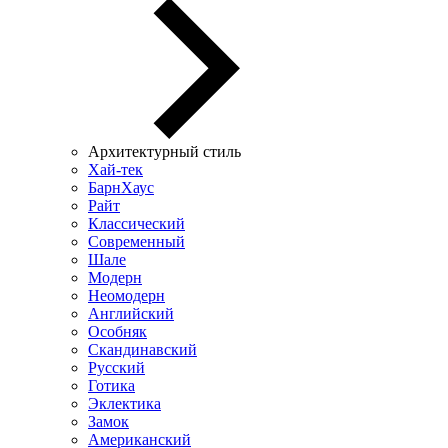
Архитектурный стиль
Хай-тек
БарнХаус
Райт
Классический
Современный
Шале
Модерн
Неомодерн
Английский
Особняк
Скандинавский
Русский
Готика
Эклектика
Замок
Американский