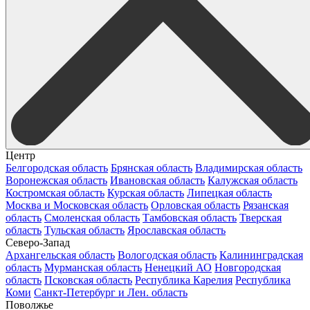
Центр
Белгородская область
Брянская область
Владимирская область
Воронежская область
Ивановская область
Калужская область
Костромская область
Курская область
Липецкая область
Москва и Московская область
Орловская область
Рязанская
область
Смоленская область
Тамбовская область
Тверская
область
Тульская область
Ярославская область
Северо-Запад
Архангельская область
Вологодская область
Калининградская
область
Мурманская область
Ненецкий АО
Новгородская
область
Псковская область
Республика Карелия
Республика
Коми
Санкт-Петербург и Лен. область
Поволжье