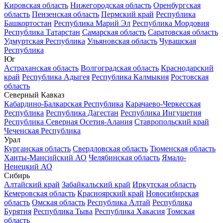
Кировская область
Нижегородская область
Оренбургская
область
Пензенская область
Пермский край
Республика
Башкортостан
Республика Марий Эл
Республика Мордовия
Республика Татарстан
Самарская область
Саратовская область
Удмуртская Республика
Ульяновская область
Чувашская
Республика
Юг
Астраханская область
Волгоградская область
Краснодарский
край
Республика Адыгея
Республика Калмыкия
Ростовская
область
Северный Кавказ
Кабардино-Балкарская Республика
Карачаево-Черкесская
Республика
Республика Дагестан
Республика Ингушетия
Республика Северная Осетия-Алания
Ставропольский край
Чеченская Республика
Урал
Курганская область
Свердловская область
Тюменская область
Ханты-Мансийский АО
Челябинская область
Ямало-
Ненецкий АО
Сибирь
Алтайский край
Забайкальский край
Иркутская область
Кемеровская область
Красноярский край
Новосибирская
область
Омская область
Республика Алтай
Республика
Бурятия
Республика Тыва
Республика Хакасия
Томская
область