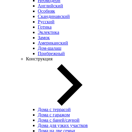
Неомодерн
Английский
Особняк
Скандинавский
Русский
Готика
Эклектика
Замок
Американский
Дом-шалаш
Прибрежный
Конструкция
Дома с террасой
Дома с гаражом
Дома с баней/сауной
Дома для узких участков
Дома на две семьи