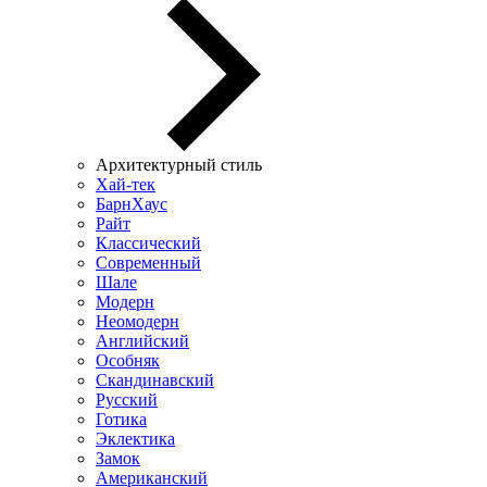
Архитектурный стиль
Хай-тек
БарнХаус
Райт
Классический
Современный
Шале
Модерн
Неомодерн
Английский
Особняк
Скандинавский
Русский
Готика
Эклектика
Замок
Американский