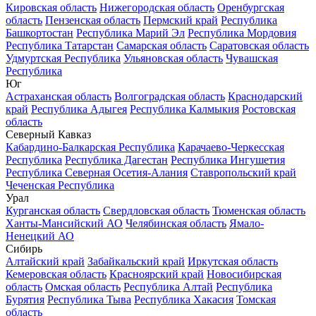
Кировская область
Нижегородская область
Оренбургская
область
Пензенская область
Пермский край
Республика
Башкортостан
Республика Марий Эл
Республика Мордовия
Республика Татарстан
Самарская область
Саратовская область
Удмуртская Республика
Ульяновская область
Чувашская
Республика
Юг
Астраханская область
Волгоградская область
Краснодарский
край
Республика Адыгея
Республика Калмыкия
Ростовская
область
Северный Кавказ
Кабардино-Балкарская Республика
Карачаево-Черкесская
Республика
Республика Дагестан
Республика Ингушетия
Республика Северная Осетия-Алания
Ставропольский край
Чеченская Республика
Урал
Курганская область
Свердловская область
Тюменская область
Ханты-Мансийский АО
Челябинская область
Ямало-
Ненецкий АО
Сибирь
Алтайский край
Забайкальский край
Иркутская область
Кемеровская область
Красноярский край
Новосибирская
область
Омская область
Республика Алтай
Республика
Бурятия
Республика Тыва
Республика Хакасия
Томская
область