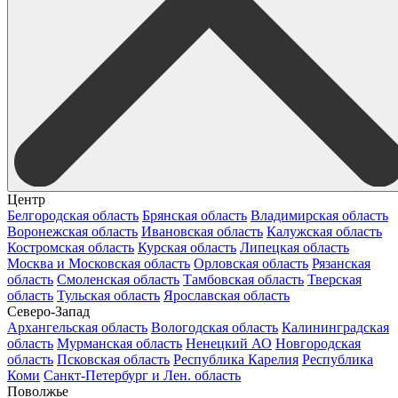
Центр
Белгородская область
Брянская область
Владимирская область
Воронежская область
Ивановская область
Калужская область
Костромская область
Курская область
Липецкая область
Москва и Московская область
Орловская область
Рязанская
область
Смоленская область
Тамбовская область
Тверская
область
Тульская область
Ярославская область
Северо-Запад
Архангельская область
Вологодская область
Калининградская
область
Мурманская область
Ненецкий АО
Новгородская
область
Псковская область
Республика Карелия
Республика
Коми
Санкт-Петербург и Лен. область
Поволжье