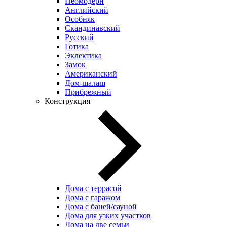
Неомодерн
Английский
Особняк
Скандинавский
Русский
Готика
Эклектика
Замок
Американский
Дом-шалаш
Прибрежный
Конструкция
Дома с террасой
Дома с гаражом
Дома с баней/сауной
Дома для узких участков
Дома на две семьи