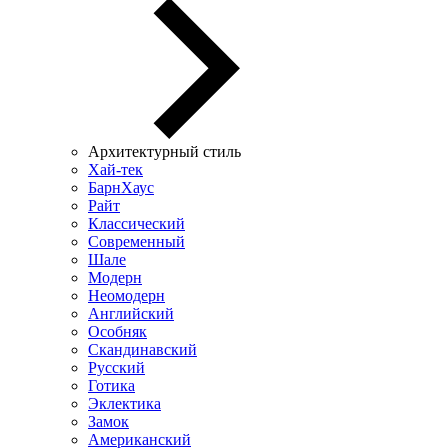
Архитектурный стиль
Хай-тек
БарнХаус
Райт
Классический
Современный
Шале
Модерн
Неомодерн
Английский
Особняк
Скандинавский
Русский
Готика
Эклектика
Замок
Американский