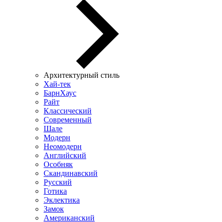
Архитектурный стиль
Хай-тек
БарнХаус
Райт
Классический
Современный
Шале
Модерн
Неомодерн
Английский
Особняк
Скандинавский
Русский
Готика
Эклектика
Замок
Американский