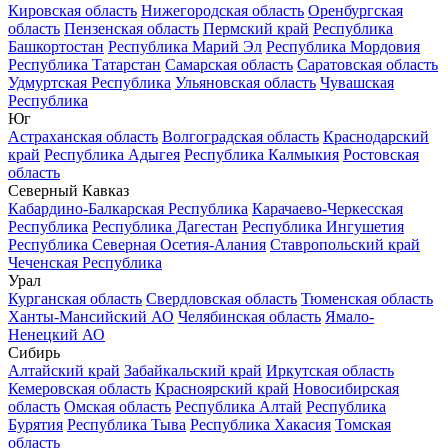
Кировская область
Нижегородская область
Оренбургская
область
Пензенская область
Пермский край
Республика
Башкортостан
Республика Марий Эл
Республика Мордовия
Республика Татарстан
Самарская область
Саратовская область
Удмуртская Республика
Ульяновская область
Чувашская
Республика
Юг
Астраханская область
Волгоградская область
Краснодарский
край
Республика Адыгея
Республика Калмыкия
Ростовская
область
Северный Кавказ
Кабардино-Балкарская Республика
Карачаево-Черкесская
Республика
Республика Дагестан
Республика Ингушетия
Республика Северная Осетия-Алания
Ставропольский край
Чеченская Республика
Урал
Курганская область
Свердловская область
Тюменская область
Ханты-Мансийский АО
Челябинская область
Ямало-
Ненецкий АО
Сибирь
Алтайский край
Забайкальский край
Иркутская область
Кемеровская область
Красноярский край
Новосибирская
область
Омская область
Республика Алтай
Республика
Бурятия
Республика Тыва
Республика Хакасия
Томская
область