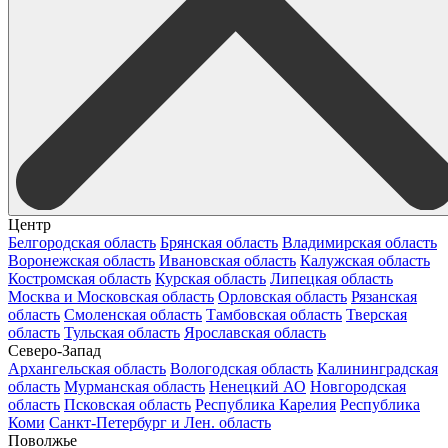
Центр
Белгородская область
Брянская область
Владимирская область
Воронежская область
Ивановская область
Калужская область
Костромская область
Курская область
Липецкая область
Москва и Московская область
Орловская область
Рязанская
область
Смоленская область
Тамбовская область
Тверская
область
Тульская область
Ярославская область
Северо-Запад
Архангельская область
Вологодская область
Калининградская
область
Мурманская область
Ненецкий АО
Новгородская
область
Псковская область
Республика Карелия
Республика
Коми
Санкт-Петербург и Лен. область
Поволжье