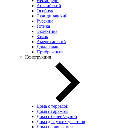
Неомодерн
Английский
Особняк
Скандинавский
Русский
Готика
Эклектика
Замок
Американский
Дом-шалаш
Прибрежный
Конструкция
Дома с террасой
Дома с гаражом
Дома с баней/сауной
Дома для узких участков
Дома на две семьи