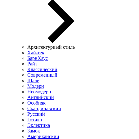
Архитектурный стиль
Хай-тек
БарнХаус
Райт
Классический
Современный
Шале
Модерн
Неомодерн
Английский
Особняк
Скандинавский
Русский
Готика
Эклектика
Замок
Американский