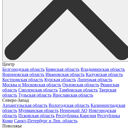
Центр
Белгородская область
Брянская область
Владимирская область
Воронежская область
Ивановская область
Калужская область
Костромская область
Курская область
Липецкая область
Москва и Московская область
Орловская область
Рязанская
область
Смоленская область
Тамбовская область
Тверская
область
Тульская область
Ярославская область
Северо-Запад
Архангельская область
Вологодская область
Калининградская
область
Мурманская область
Ненецкий АО
Новгородская
область
Псковская область
Республика Карелия
Республика
Коми
Санкт-Петербург и Лен. область
Поволжье