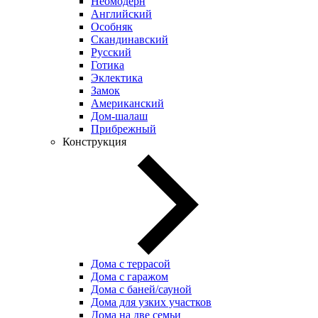
Неомодерн
Английский
Особняк
Скандинавский
Русский
Готика
Эклектика
Замок
Американский
Дом-шалаш
Прибрежный
Конструкция
Дома с террасой
Дома с гаражом
Дома с баней/сауной
Дома для узких участков
Дома на две семьи