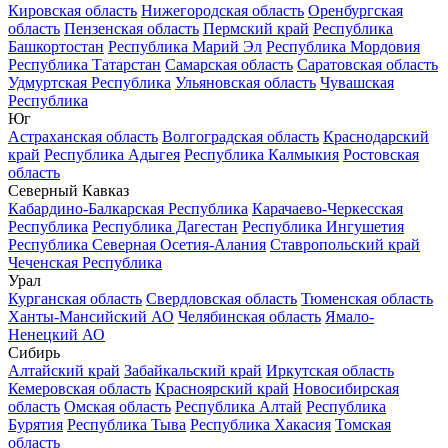
Кировская область
Нижегородская область
Оренбургская
область
Пензенская область
Пермский край
Республика
Башкортостан
Республика Марий Эл
Республика Мордовия
Республика Татарстан
Самарская область
Саратовская область
Удмуртская Республика
Ульяновская область
Чувашская
Республика
Юг
Астраханская область
Волгоградская область
Краснодарский
край
Республика Адыгея
Республика Калмыкия
Ростовская
область
Северный Кавказ
Кабардино-Балкарская Республика
Карачаево-Черкесская
Республика
Республика Дагестан
Республика Ингушетия
Республика Северная Осетия-Алания
Ставропольский край
Чеченская Республика
Урал
Курганская область
Свердловская область
Тюменская область
Ханты-Мансийский АО
Челябинская область
Ямало-
Ненецкий АО
Сибирь
Алтайский край
Забайкальский край
Иркутская область
Кемеровская область
Красноярский край
Новосибирская
область
Омская область
Республика Алтай
Республика
Бурятия
Республика Тыва
Республика Хакасия
Томская
область