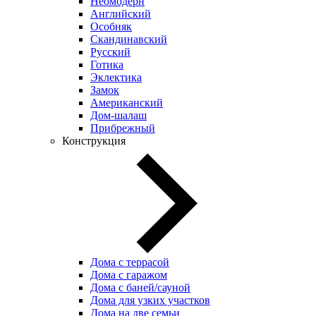
Неомодерн
Английский
Особняк
Скандинавский
Русский
Готика
Эклектика
Замок
Американский
Дом-шалаш
Прибрежный
Конструкция
Дома с террасой
Дома с гаражом
Дома с баней/сауной
Дома для узких участков
Дома на две семьи