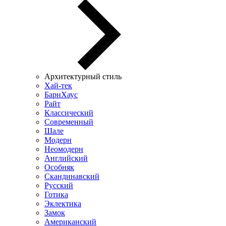
Архитектурный стиль
Хай-тек
БарнХаус
Райт
Классический
Современный
Шале
Модерн
Неомодерн
Английский
Особняк
Скандинавский
Русский
Готика
Эклектика
Замок
Американский