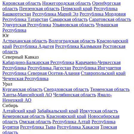
Кировская область
Нижегородская область
Оренбургская
область
Пензенская область
Пермский край
Республика
Башкортостан
Республика Марий Эл
Республика Мордовия
Республика Татарстан
Самарская область
Саратовская область
Удмуртская Республика
Ульяновская область
Чувашская
Республика
Юг
Астраханская область
Волгоградская область
Краснодарский
край
Республика Адыгея
Республика Калмыкия
Ростовская
область
Северный Кавказ
Кабардино-Балкарская Республика
Карачаево-Черкесская
Республика
Республика Дагестан
Республика Ингушетия
Республика Северная Осетия-Алания
Ставропольский край
Чеченская Республика
Урал
Курганская область
Свердловская область
Тюменская область
Ханты-Мансийский АО
Челябинская область
Ямало-
Ненецкий АО
Сибирь
Алтайский край
Забайкальский край
Иркутская область
Кемеровская область
Красноярский край
Новосибирская
область
Омская область
Республика Алтай
Республика
Бурятия
Республика Тыва
Республика Хакасия
Томская
область