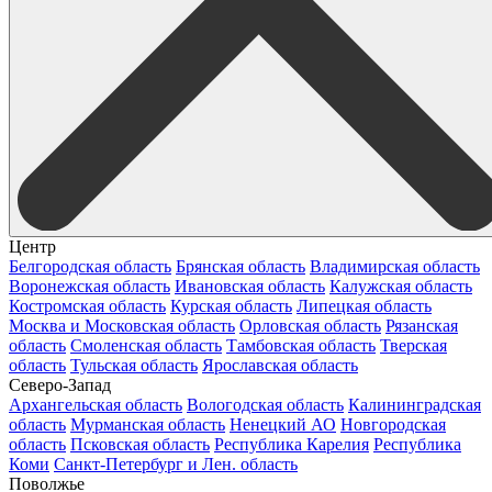
Центр
Белгородская область
Брянская область
Владимирская область
Воронежская область
Ивановская область
Калужская область
Костромская область
Курская область
Липецкая область
Москва и Московская область
Орловская область
Рязанская
область
Смоленская область
Тамбовская область
Тверская
область
Тульская область
Ярославская область
Северо-Запад
Архангельская область
Вологодская область
Калининградская
область
Мурманская область
Ненецкий АО
Новгородская
область
Псковская область
Республика Карелия
Республика
Коми
Санкт-Петербург и Лен. область
Поволжье