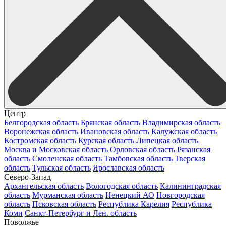
Центр
Белгородская область
Брянская область
Владимирская область
Воронежская область
Ивановская область
Калужская область
Костромская область
Курская область
Липецкая область
Москва и Московская область
Орловская область
Рязанская
область
Смоленская область
Тамбовская область
Тверская
область
Тульская область
Ярославская область
Северо-Запад
Архангельская область
Вологодская область
Калининградская
область
Мурманская область
Ненецкий АО
Новгородская
область
Псковская область
Республика Карелия
Республика
Коми
Санкт-Петербург и Лен. область
Поволжье