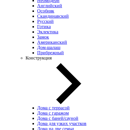
Неомодерн
Английский
Особняк
Скандинавский
Русский
Готика
Эклектика
Замок
Американский
Дом-шалаш
Прибрежный
Конструкция
Дома с террасой
Дома с гаражом
Дома с баней/сауной
Дома для узких участков
Дома на две семьи