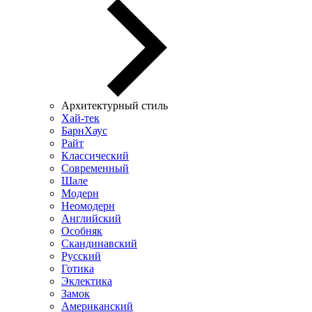
Архитектурный стиль
Хай-тек
БарнХаус
Райт
Классический
Современный
Шале
Модерн
Неомодерн
Английский
Особняк
Скандинавский
Русский
Готика
Эклектика
Замок
Американский