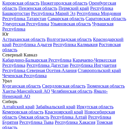
Кировская область
Нижегородская область
Оренбургская
область
Пензенская область
Пермский край
Республика
Башкортостан
Республика Марий Эл
Республика Мордовия
Республика Татарстан
Самарская область
Саратовская область
Удмуртская Республика
Ульяновская область
Чувашская
Республика
Юг
Астраханская область
Волгоградская область
Краснодарский
край
Республика Адыгея
Республика Калмыкия
Ростовская
область
Северный Кавказ
Кабардино-Балкарская Республика
Карачаево-Черкесская
Республика
Республика Дагестан
Республика Ингушетия
Республика Северная Осетия-Алания
Ставропольский край
Чеченская Республика
Урал
Курганская область
Свердловская область
Тюменская область
Ханты-Мансийский АО
Челябинская область
Ямало-
Ненецкий АО
Сибирь
Алтайский край
Забайкальский край
Иркутская область
Кемеровская область
Красноярский край
Новосибирская
область
Омская область
Республика Алтай
Республика
Бурятия
Республика Тыва
Республика Хакасия
Томская
область