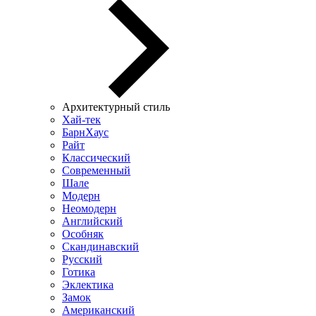
Архитектурный стиль
Хай-тек
БарнХаус
Райт
Классический
Современный
Шале
Модерн
Неомодерн
Английский
Особняк
Скандинавский
Русский
Готика
Эклектика
Замок
Американский