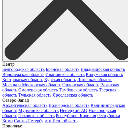
Центр
Белгородская область
Брянская область
Владимирская область
Воронежская область
Ивановская область
Калужская область
Костромская область
Курская область
Липецкая область
Москва и Московская область
Орловская область
Рязанская
область
Смоленская область
Тамбовская область
Тверская
область
Тульская область
Ярославская область
Северо-Запад
Архангельская область
Вологодская область
Калининградская
область
Мурманская область
Ненецкий АО
Новгородская
область
Псковская область
Республика Карелия
Республика
Коми
Санкт-Петербург и Лен. область
Поволжье