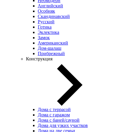
Неомодерн
Английский
Особняк
Скандинавский
Русский
Готика
Эклектика
Замок
Американский
Дом-шалаш
Прибрежный
Конструкция
Дома с террасой
Дома с гаражом
Дома с баней/сауной
Дома для узких участков
Дома на две семьи