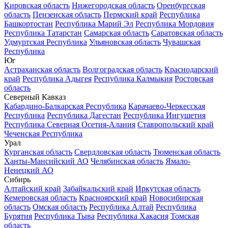
Кировская область
Нижегородская область
Оренбургская
область
Пензенская область
Пермский край
Республика
Башкортостан
Республика Марий Эл
Республика Мордовия
Республика Татарстан
Самарская область
Саратовская область
Удмуртская Республика
Ульяновская область
Чувашская
Республика
Юг
Астраханская область
Волгоградская область
Краснодарский
край
Республика Адыгея
Республика Калмыкия
Ростовская
область
Северный Кавказ
Кабардино-Балкарская Республика
Карачаево-Черкесская
Республика
Республика Дагестан
Республика Ингушетия
Республика Северная Осетия-Алания
Ставропольский край
Чеченская Республика
Урал
Курганская область
Свердловская область
Тюменская область
Ханты-Мансийский АО
Челябинская область
Ямало-
Ненецкий АО
Сибирь
Алтайский край
Забайкальский край
Иркутская область
Кемеровская область
Красноярский край
Новосибирская
область
Омская область
Республика Алтай
Республика
Бурятия
Республика Тыва
Республика Хакасия
Томская
область