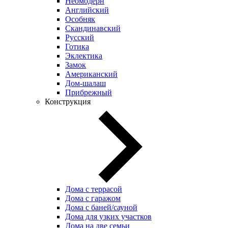
Неомодерн
Английский
Особняк
Скандинавский
Русский
Готика
Эклектика
Замок
Американский
Дом-шалаш
Прибрежный
Конструкция
Дома с террасой
Дома с гаражом
Дома с баней/сауной
Дома для узких участков
Дома на две семьи