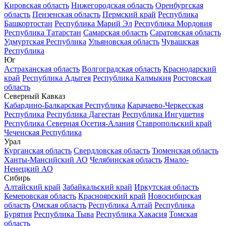
Кировская область
Нижегородская область
Оренбургская
область
Пензенская область
Пермский край
Республика
Башкортостан
Республика Марий Эл
Республика Мордовия
Республика Татарстан
Самарская область
Саратовская область
Удмуртская Республика
Ульяновская область
Чувашская
Республика
Юг
Астраханская область
Волгоградская область
Краснодарский
край
Республика Адыгея
Республика Калмыкия
Ростовская
область
Северный Кавказ
Кабардино-Балкарская Республика
Карачаево-Черкесская
Республика
Республика Дагестан
Республика Ингушетия
Республика Северная Осетия-Алания
Ставропольский край
Чеченская Республика
Урал
Курганская область
Свердловская область
Тюменская область
Ханты-Мансийский АО
Челябинская область
Ямало-
Ненецкий АО
Сибирь
Алтайский край
Забайкальский край
Иркутская область
Кемеровская область
Красноярский край
Новосибирская
область
Омская область
Республика Алтай
Республика
Бурятия
Республика Тыва
Республика Хакасия
Томская
область