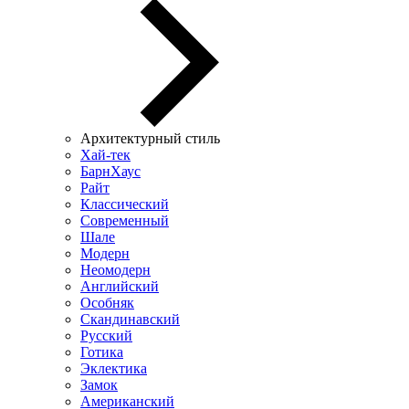
Архитектурный стиль
Хай-тек
БарнХаус
Райт
Классический
Современный
Шале
Модерн
Неомодерн
Английский
Особняк
Скандинавский
Русский
Готика
Эклектика
Замок
Американский