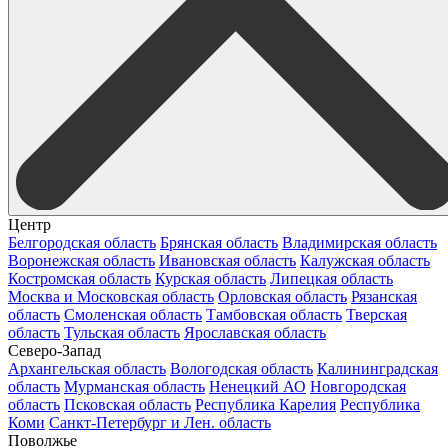
Центр
Белгородская область
Брянская область
Владимирская область
Воронежская область
Ивановская область
Калужская область
Костромская область
Курская область
Липецкая область
Москва и Московская область
Орловская область
Рязанская
область
Смоленская область
Тамбовская область
Тверская
область
Тульская область
Ярославская область
Северо-Запад
Архангельская область
Вологодская область
Калининградская
область
Мурманская область
Ненецкий АО
Новгородская
область
Псковская область
Республика Карелия
Республика
Коми
Санкт-Петербург и Лен. область
Поволжье