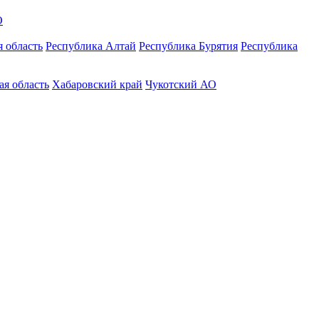
О
 область
Республика Алтай
Республика Бурятия
Республика
ая область
Хабаровский край
Чукотский АО