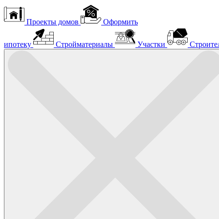
Проекты домов
Оформить
ипотеку
Стройматериалы
Участки
Строите