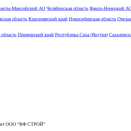
анты-Мансийский АО
Челябинская область
Ямало-Ненецкий А
вская область
Красноярский край
Новосибирская область
Омская
 область
Приморский край
Республика Саха (Якутия)
Сахалинск
жит ООО “ВФ СТРОЙ”