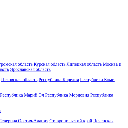
тромская область
Курская область
Липецкая область
Москва и
ласть
Ярославская область
Псковская область
Республика Карелия
Республика Коми
Республика Марий Эл
Республика Мордовия
Республика
ь
Северная Осетия-Алания
Ставропольский край
Чеченская