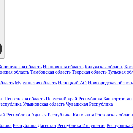
Воронежская область
Ивановская область
Калужская область
Кос
нская область
Тамбовская область
Тверская область
Тульская об
бласть
Мурманская область
Ненецкий АО
Новгородская область
ть
Пензенская область
Пермский край
Республика Башкортостан
Республика
Ульяновская область
Чувашская Республика
рай
Республика Адыгея
Республика Калмыкия
Ростовская област
ублика
Республика Дагестан
Республика Ингушетия
Республика 