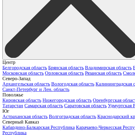
Центр
Белгородская область
Брянская область
Владимирская область
Московская область
Орловская область
Рязанская область
Смоле
Северо-Запад
Архангельская область
Вологодская область
Калининградская о
Санкт-Петербург и Лен. область
Поволжье
Кировская область
Нижегородская область
Оренбургская облас
Татарстан
Самарская область
Саратовская область
Удмуртская 
Юг
Астраханская область
Волгоградская область
Краснодарский к
Северный Кавказ
Кабардино-Балкарская Республика
Карачаево-Черкесская Респ
Республика