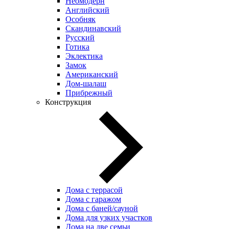
Неомодерн
Английский
Особняк
Скандинавский
Русский
Готика
Эклектика
Замок
Американский
Дом-шалаш
Прибрежный
Конструкция
Дома с террасой
Дома с гаражом
Дома с баней/сауной
Дома для узких участков
Дома на две семьи