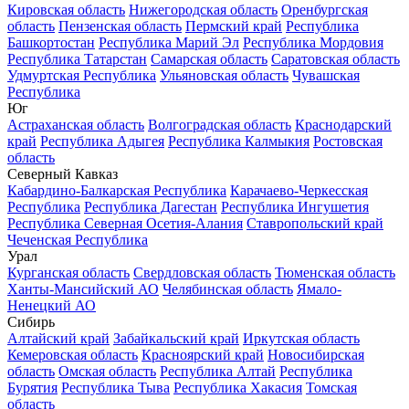
Кировская область
Нижегородская область
Оренбургская
область
Пензенская область
Пермский край
Республика
Башкортостан
Республика Марий Эл
Республика Мордовия
Республика Татарстан
Самарская область
Саратовская область
Удмуртская Республика
Ульяновская область
Чувашская
Республика
Юг
Астраханская область
Волгоградская область
Краснодарский
край
Республика Адыгея
Республика Калмыкия
Ростовская
область
Северный Кавказ
Кабардино-Балкарская Республика
Карачаево-Черкесская
Республика
Республика Дагестан
Республика Ингушетия
Республика Северная Осетия-Алания
Ставропольский край
Чеченская Республика
Урал
Курганская область
Свердловская область
Тюменская область
Ханты-Мансийский АО
Челябинская область
Ямало-
Ненецкий АО
Сибирь
Алтайский край
Забайкальский край
Иркутская область
Кемеровская область
Красноярский край
Новосибирская
область
Омская область
Республика Алтай
Республика
Бурятия
Республика Тыва
Республика Хакасия
Томская
область