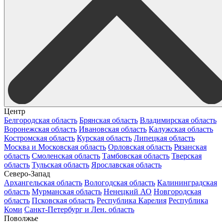
Центр
Белгородская область
Брянская область
Владимирская область
Воронежская область
Ивановская область
Калужская область
Костромская область
Курская область
Липецкая область
Москва и Московская область
Орловская область
Рязанская
область
Смоленская область
Тамбовская область
Тверская
область
Тульская область
Ярославская область
Северо-Запад
Архангельская область
Вологодская область
Калининградская
область
Мурманская область
Ненецкий АО
Новгородская
область
Псковская область
Республика Карелия
Республика
Коми
Санкт-Петербург и Лен. область
Поволжье