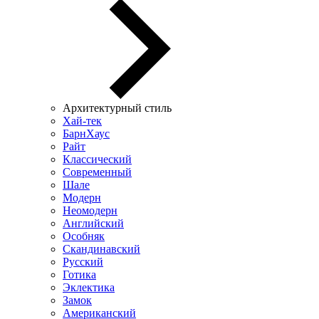
Архитектурный стиль
Хай-тек
БарнХаус
Райт
Классический
Современный
Шале
Модерн
Неомодерн
Английский
Особняк
Скандинавский
Русский
Готика
Эклектика
Замок
Американский