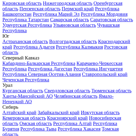
Кировская область
Нижегородская область
Оренбургская
область
Пензенская область
Пермский край
Республика
Башкортостан
Республика Марий Эл
Республика Мордовия
Республика Татарстан
Самарская область
Саратовская область
Удмуртская Республика
Ульяновская область
Чувашская
Республика
Юг
Астраханская область
Волгоградская область
Краснодарский
край
Республика Адыгея
Республика Калмыкия
Ростовская
область
Северный Кавказ
Кабардино-Балкарская Республика
Карачаево-Черкесская
Республика
Республика Дагестан
Республика Ингушетия
Республика Северная Осетия-Алания
Ставропольский край
Чеченская Республика
Урал
Курганская область
Свердловская область
Тюменская область
Ханты-Мансийский АО
Челябинская область
Ямало-
Ненецкий АО
Сибирь
Алтайский край
Забайкальский край
Иркутская область
Кемеровская область
Красноярский край
Новосибирская
область
Омская область
Республика Алтай
Республика
Бурятия
Республика Тыва
Республика Хакасия
Томская
область