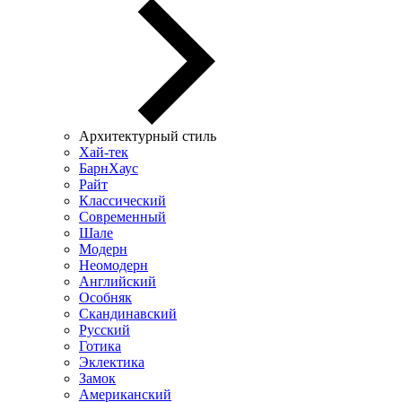
Архитектурный стиль
Хай-тек
БарнХаус
Райт
Классический
Современный
Шале
Модерн
Неомодерн
Английский
Особняк
Скандинавский
Русский
Готика
Эклектика
Замок
Американский