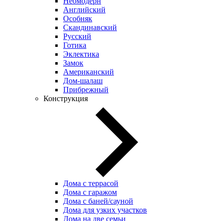
Неомодерн
Английский
Особняк
Скандинавский
Русский
Готика
Эклектика
Замок
Американский
Дом-шалаш
Прибрежный
Конструкция
Дома с террасой
Дома с гаражом
Дома с баней/сауной
Дома для узких участков
Дома на две семьи