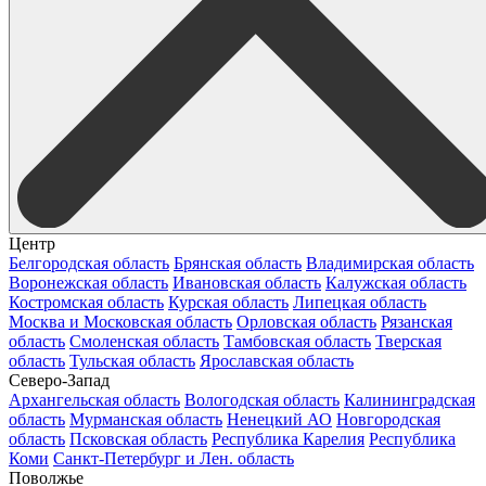
Центр
Белгородская область
Брянская область
Владимирская область
Воронежская область
Ивановская область
Калужская область
Костромская область
Курская область
Липецкая область
Москва и Московская область
Орловская область
Рязанская
область
Смоленская область
Тамбовская область
Тверская
область
Тульская область
Ярославская область
Северо-Запад
Архангельская область
Вологодская область
Калининградская
область
Мурманская область
Ненецкий АО
Новгородская
область
Псковская область
Республика Карелия
Республика
Коми
Санкт-Петербург и Лен. область
Поволжье