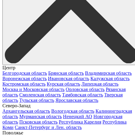
Центр
Белгородская область
Брянская область
Владимирская область
Воронежская область
Ивановская область
Калужская область
Костромская область
Курская область
Липецкая область
Москва и Московская область
Орловская область
Рязанская
область
Смоленская область
Тамбовская область
Тверская
область
Тульская область
Ярославская область
Северо-Запад
Архангельская область
Вологодская область
Калининградская
область
Мурманская область
Ненецкий АО
Новгородская
область
Псковская область
Республика Карелия
Республика
Коми
Санкт-Петербург и Лен. область
Поволжье