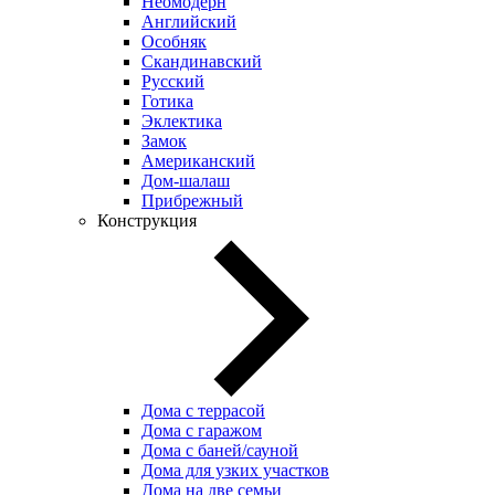
Неомодерн
Английский
Особняк
Скандинавский
Русский
Готика
Эклектика
Замок
Американский
Дом-шалаш
Прибрежный
Конструкция
Дома с террасой
Дома с гаражом
Дома с баней/сауной
Дома для узких участков
Дома на две семьи