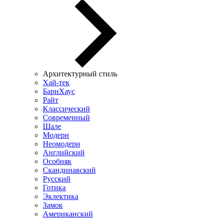
Архитектурный стиль
Хай-тек
БарнХаус
Райт
Классический
Современный
Шале
Модерн
Неомодерн
Английский
Особняк
Скандинавский
Русский
Готика
Эклектика
Замок
Американский