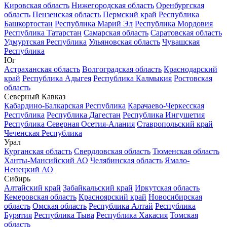
Кировская область
Нижегородская область
Оренбургская
область
Пензенская область
Пермский край
Республика
Башкортостан
Республика Марий Эл
Республика Мордовия
Республика Татарстан
Самарская область
Саратовская область
Удмуртская Республика
Ульяновская область
Чувашская
Республика
Юг
Астраханская область
Волгоградская область
Краснодарский
край
Республика Адыгея
Республика Калмыкия
Ростовская
область
Северный Кавказ
Кабардино-Балкарская Республика
Карачаево-Черкесская
Республика
Республика Дагестан
Республика Ингушетия
Республика Северная Осетия-Алания
Ставропольский край
Чеченская Республика
Урал
Курганская область
Свердловская область
Тюменская область
Ханты-Мансийский АО
Челябинская область
Ямало-
Ненецкий АО
Сибирь
Алтайский край
Забайкальский край
Иркутская область
Кемеровская область
Красноярский край
Новосибирская
область
Омская область
Республика Алтай
Республика
Бурятия
Республика Тыва
Республика Хакасия
Томская
область