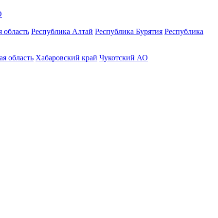
О
 область
Республика Алтай
Республика Бурятия
Республика
ая область
Хабаровский край
Чукотский АО