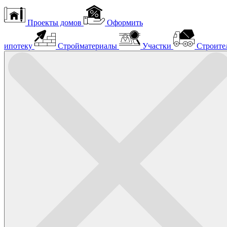
Проекты домов
Оформить
ипотеку
Стройматериалы
Участки
Строите