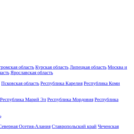
тромская область
Курская область
Липецкая область
Москва и
ласть
Ярославская область
Псковская область
Республика Карелия
Республика Коми
Республика Марий Эл
Республика Мордовия
Республика
ь
Северная Осетия-Алания
Ставропольский край
Чеченская