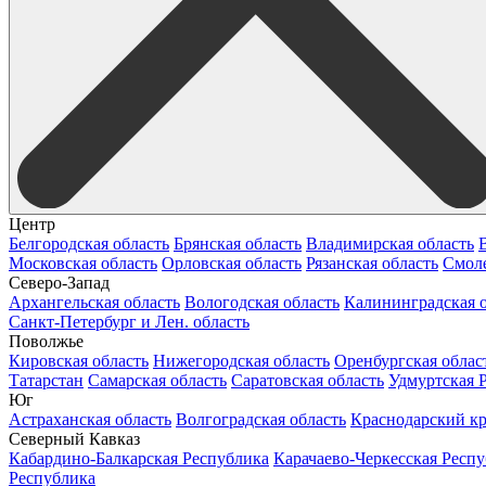
Центр
Белгородская область
Брянская область
Владимирская область
Московская область
Орловская область
Рязанская область
Смоле
Северо-Запад
Архангельская область
Вологодская область
Калининградская о
Санкт-Петербург и Лен. область
Поволжье
Кировская область
Нижегородская область
Оренбургская облас
Татарстан
Самарская область
Саратовская область
Удмуртская 
Юг
Астраханская область
Волгоградская область
Краснодарский к
Северный Кавказ
Кабардино-Балкарская Республика
Карачаево-Черкесская Респ
Республика