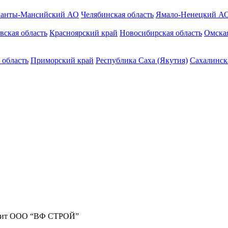
анты-Мансийский АО
Челябинская область
Ямало-Ненецкий А
вская область
Красноярский край
Новосибирская область
Омская
 область
Приморский край
Республика Саха (Якутия)
Сахалинск
жит ООО “ВФ СТРОЙ”