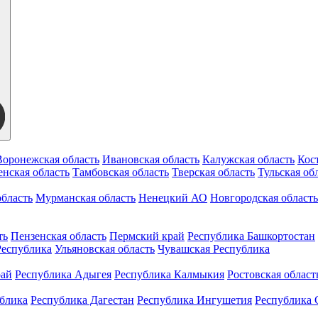
Воронежская область
Ивановская область
Калужская область
Кос
нская область
Тамбовская область
Тверская область
Тульская об
бласть
Мурманская область
Ненецкий АО
Новгородская область
ть
Пензенская область
Пермский край
Республика Башкортостан
Республика
Ульяновская область
Чувашская Республика
рай
Республика Адыгея
Республика Калмыкия
Ростовская област
ублика
Республика Дагестан
Республика Ингушетия
Республика 