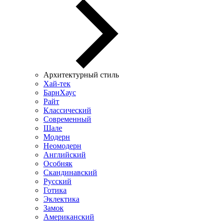
Архитектурный стиль
Хай-тек
БарнХаус
Райт
Классический
Современный
Шале
Модерн
Неомодерн
Английский
Особняк
Скандинавский
Русский
Готика
Эклектика
Замок
Американский