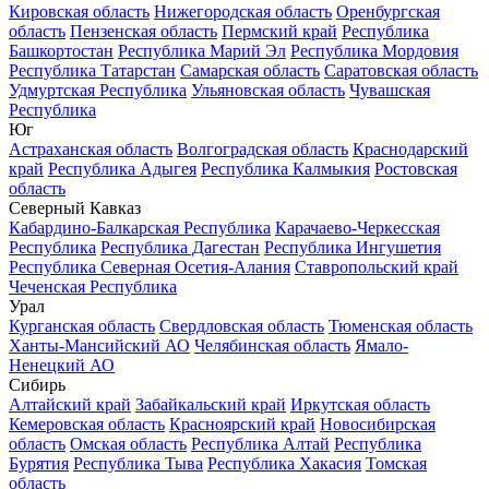
Кировская область
Нижегородская область
Оренбургская
область
Пензенская область
Пермский край
Республика
Башкортостан
Республика Марий Эл
Республика Мордовия
Республика Татарстан
Самарская область
Саратовская область
Удмуртская Республика
Ульяновская область
Чувашская
Республика
Юг
Астраханская область
Волгоградская область
Краснодарский
край
Республика Адыгея
Республика Калмыкия
Ростовская
область
Северный Кавказ
Кабардино-Балкарская Республика
Карачаево-Черкесская
Республика
Республика Дагестан
Республика Ингушетия
Республика Северная Осетия-Алания
Ставропольский край
Чеченская Республика
Урал
Курганская область
Свердловская область
Тюменская область
Ханты-Мансийский АО
Челябинская область
Ямало-
Ненецкий АО
Сибирь
Алтайский край
Забайкальский край
Иркутская область
Кемеровская область
Красноярский край
Новосибирская
область
Омская область
Республика Алтай
Республика
Бурятия
Республика Тыва
Республика Хакасия
Томская
область