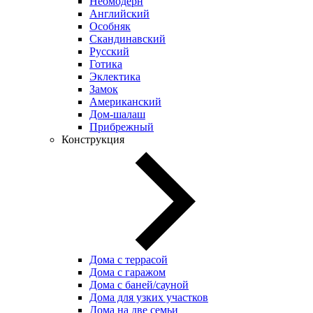
Неомодерн
Английский
Особняк
Скандинавский
Русский
Готика
Эклектика
Замок
Американский
Дом-шалаш
Прибрежный
Конструкция
Дома с террасой
Дома с гаражом
Дома с баней/сауной
Дома для узких участков
Дома на две семьи