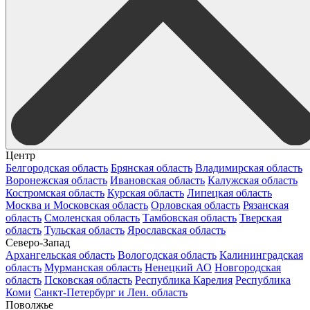
Центр
Белгородская область
Брянская область
Владимирская область
Воронежская область
Ивановская область
Калужская область
Костромская область
Курская область
Липецкая область
Москва и Московская область
Орловская область
Рязанская
область
Смоленская область
Тамбовская область
Тверская
область
Тульская область
Ярославская область
Северо-Запад
Архангельская область
Вологодская область
Калининградская
область
Мурманская область
Ненецкий АО
Новгородская
область
Псковская область
Республика Карелия
Республика
Коми
Санкт-Петербург и Лен. область
Поволжье