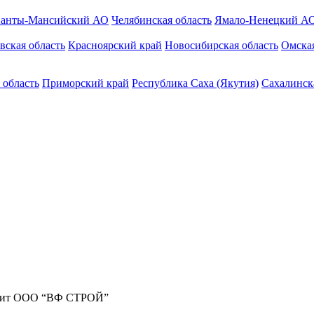
анты-Мансийский АО
Челябинская область
Ямало-Ненецкий А
вская область
Красноярский край
Новосибирская область
Омская
 область
Приморский край
Республика Саха (Якутия)
Сахалинск
жит ООО “ВФ СТРОЙ”