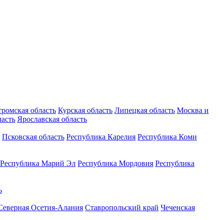
тромская область
Курская область
Липецкая область
Москва и
ласть
Ярославская область
Псковская область
Республика Карелия
Республика Коми
Республика Марий Эл
Республика Мордовия
Республика
ь
Северная Осетия-Алания
Ставропольский край
Чеченская