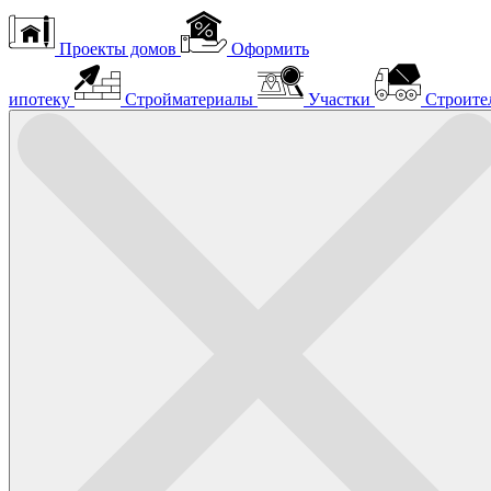
Проекты домов
Оформить
ипотеку
Стройматериалы
Участки
Строите