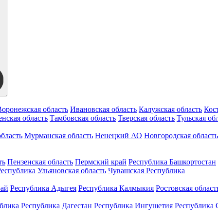
Воронежская область
Ивановская область
Калужская область
Кос
нская область
Тамбовская область
Тверская область
Тульская об
бласть
Мурманская область
Ненецкий АО
Новгородская область
ть
Пензенская область
Пермский край
Республика Башкортостан
Республика
Ульяновская область
Чувашская Республика
рай
Республика Адыгея
Республика Калмыкия
Ростовская област
ублика
Республика Дагестан
Республика Ингушетия
Республика 