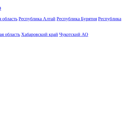
О
 область
Республика Алтай
Республика Бурятия
Республика
ая область
Хабаровский край
Чукотский АО