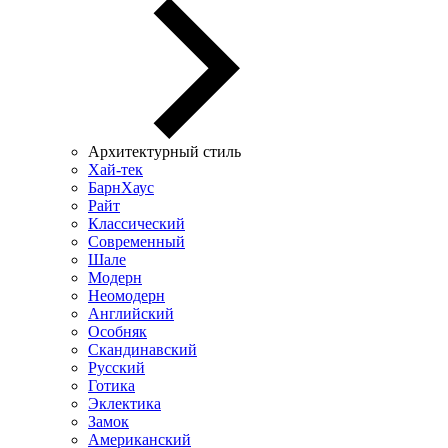
Архитектурный стиль
Хай-тек
БарнХаус
Райт
Классический
Современный
Шале
Модерн
Неомодерн
Английский
Особняк
Скандинавский
Русский
Готика
Эклектика
Замок
Американский