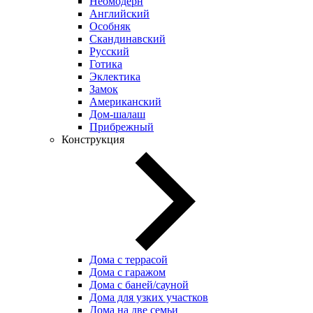
Неомодерн
Английский
Особняк
Скандинавский
Русский
Готика
Эклектика
Замок
Американский
Дом-шалаш
Прибрежный
Конструкция
Дома с террасой
Дома с гаражом
Дома с баней/сауной
Дома для узких участков
Дома на две семьи