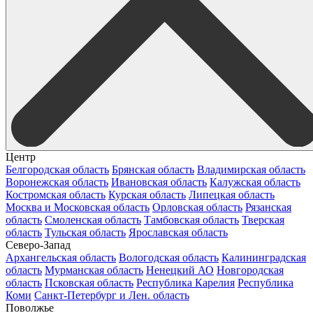
Центр
Белгородская область
Брянская область
Владимирская область
Воронежская область
Ивановская область
Калужская область
Костромская область
Курская область
Липецкая область
Москва и Московская область
Орловская область
Рязанская
область
Смоленская область
Тамбовская область
Тверская
область
Тульская область
Ярославская область
Северо-Запад
Архангельская область
Вологодская область
Калининградская
область
Мурманская область
Ненецкий АО
Новгородская
область
Псковская область
Республика Карелия
Республика
Коми
Санкт-Петербург и Лен. область
Поволжье