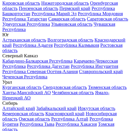
Кировская область
Нижегородская область
Оренбургская
область
Пензенская область
Пермский край
Республика
Башкортостан
Республика Марий Эл
Республика Мордовия
Республика Татарстан
Самарская область
Саратовская область
Удмуртская Республика
Ульяновская область
Чувашская
Республика
Юг
Астраханская область
Волгоградская область
Краснодарский
край
Республика Адыгея
Республика Калмыкия
Ростовская
область
Северный Кавказ
Кабардино-Балкарская Республика
Карачаево-Черкесская
Республика
Республика Дагестан
Республика Ингушетия
Республика Северная Осетия-Алания
Ставропольский край
Чеченская Республика
Урал
Курганская область
Свердловская область
Тюменская область
Ханты-Мансийский АО
Челябинская область
Ямало-
Ненецкий АО
Сибирь
Алтайский край
Забайкальский край
Иркутская область
Кемеровская область
Красноярский край
Новосибирская
область
Омская область
Республика Алтай
Республика
Бурятия
Республика Тыва
Республика Хакасия
Томская
область