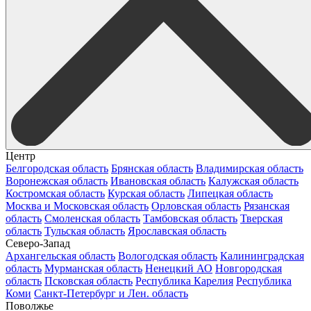
Центр
Белгородская область
Брянская область
Владимирская область
Воронежская область
Ивановская область
Калужская область
Костромская область
Курская область
Липецкая область
Москва и Московская область
Орловская область
Рязанская
область
Смоленская область
Тамбовская область
Тверская
область
Тульская область
Ярославская область
Северо-Запад
Архангельская область
Вологодская область
Калининградская
область
Мурманская область
Ненецкий АО
Новгородская
область
Псковская область
Республика Карелия
Республика
Коми
Санкт-Петербург и Лен. область
Поволжье