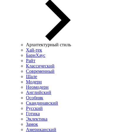
Архитектурный стиль
Хай-тек
БарнХаус
Райт
Классический
Современный
Шале
Модерн
Неомодерн
Английский
Особняк
Скандинавский
Русский
Готика
Эклектика
Замок
Американский