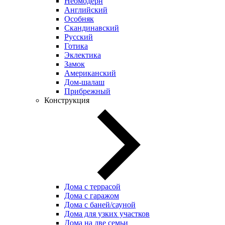
Неомодерн
Английский
Особняк
Скандинавский
Русский
Готика
Эклектика
Замок
Американский
Дом-шалаш
Прибрежный
Конструкция
Дома с террасой
Дома с гаражом
Дома с баней/сауной
Дома для узких участков
Дома на две семьи