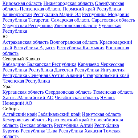
Кировская область
Нижегородская область
Оренбургская
область
Пензенская область
Пермский край
Республика
Башкортостан
Республика Марий Эл
Республика Мордовия
Республика Татарстан
Самарская область
Саратовская область
Удмуртская Республика
Ульяновская область
Чувашская
Республика
Юг
Астраханская область
Волгоградская область
Краснодарский
край
Республика Адыгея
Республика Калмыкия
Ростовская
область
Северный Кавказ
Кабардино-Балкарская Республика
Карачаево-Черкесская
Республика
Республика Дагестан
Республика Ингушетия
Республика Северная Осетия-Алания
Ставропольский край
Чеченская Республика
Урал
Курганская область
Свердловская область
Тюменская область
Ханты-Мансийский АО
Челябинская область
Ямало-
Ненецкий АО
Сибирь
Алтайский край
Забайкальский край
Иркутская область
Кемеровская область
Красноярский край
Новосибирская
область
Омская область
Республика Алтай
Республика
Бурятия
Республика Тыва
Республика Хакасия
Томская
область