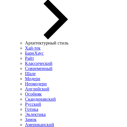
Архитектурный стиль
Хай-тек
БарнХаус
Райт
Классический
Современный
Шале
Модерн
Неомодерн
Английский
Особняк
Скандинавский
Русский
Готика
Эклектика
Замок
Американский