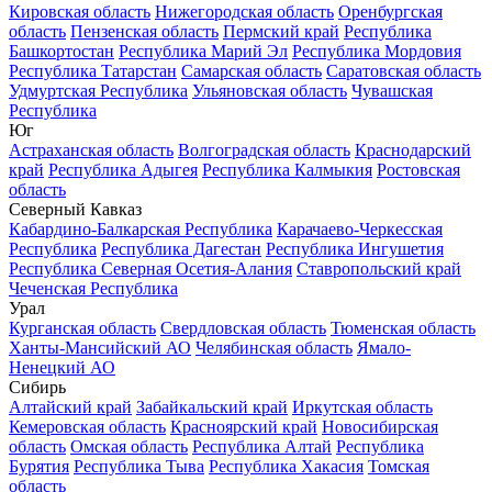
Кировская область
Нижегородская область
Оренбургская
область
Пензенская область
Пермский край
Республика
Башкортостан
Республика Марий Эл
Республика Мордовия
Республика Татарстан
Самарская область
Саратовская область
Удмуртская Республика
Ульяновская область
Чувашская
Республика
Юг
Астраханская область
Волгоградская область
Краснодарский
край
Республика Адыгея
Республика Калмыкия
Ростовская
область
Северный Кавказ
Кабардино-Балкарская Республика
Карачаево-Черкесская
Республика
Республика Дагестан
Республика Ингушетия
Республика Северная Осетия-Алания
Ставропольский край
Чеченская Республика
Урал
Курганская область
Свердловская область
Тюменская область
Ханты-Мансийский АО
Челябинская область
Ямало-
Ненецкий АО
Сибирь
Алтайский край
Забайкальский край
Иркутская область
Кемеровская область
Красноярский край
Новосибирская
область
Омская область
Республика Алтай
Республика
Бурятия
Республика Тыва
Республика Хакасия
Томская
область