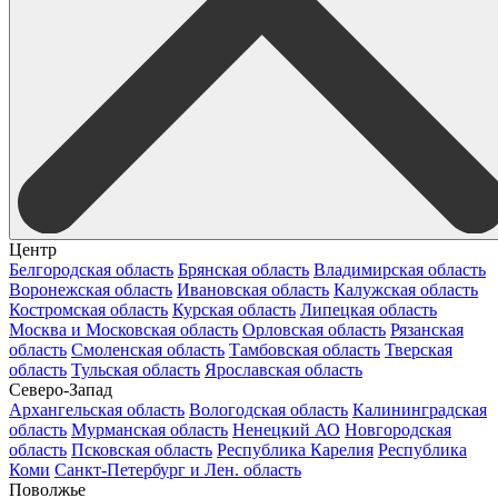
Центр
Белгородская область
Брянская область
Владимирская область
Воронежская область
Ивановская область
Калужская область
Костромская область
Курская область
Липецкая область
Москва и Московская область
Орловская область
Рязанская
область
Смоленская область
Тамбовская область
Тверская
область
Тульская область
Ярославская область
Северо-Запад
Архангельская область
Вологодская область
Калининградская
область
Мурманская область
Ненецкий АО
Новгородская
область
Псковская область
Республика Карелия
Республика
Коми
Санкт-Петербург и Лен. область
Поволжье