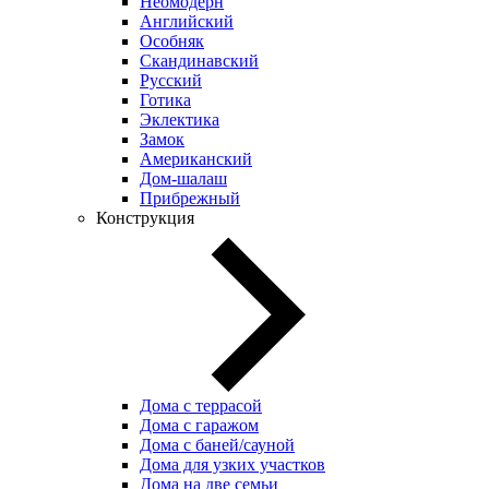
Неомодерн
Английский
Особняк
Скандинавский
Русский
Готика
Эклектика
Замок
Американский
Дом-шалаш
Прибрежный
Конструкция
Дома с террасой
Дома с гаражом
Дома с баней/сауной
Дома для узких участков
Дома на две семьи