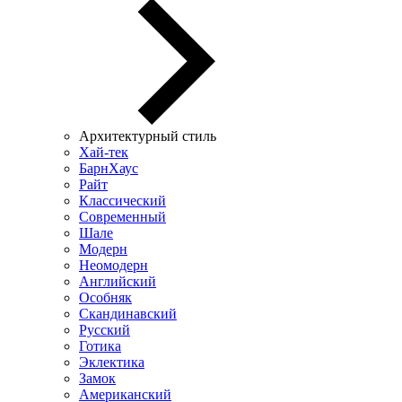
Архитектурный стиль
Хай-тек
БарнХаус
Райт
Классический
Современный
Шале
Модерн
Неомодерн
Английский
Особняк
Скандинавский
Русский
Готика
Эклектика
Замок
Американский