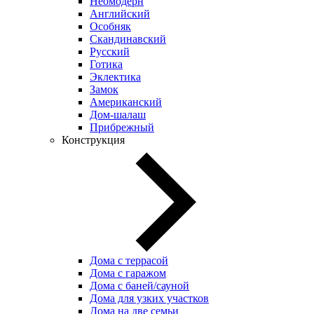
Неомодерн
Английский
Особняк
Скандинавский
Русский
Готика
Эклектика
Замок
Американский
Дом-шалаш
Прибрежный
Конструкция
Дома с террасой
Дома с гаражом
Дома с баней/сауной
Дома для узких участков
Дома на две семьи