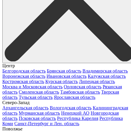
Центр
Белгородская область
Брянская область
Владимирская область
Воронежская область
Ивановская область
Калужская область
Костромская область
Курская область
Липецкая область
Москва и Московская область
Орловская область
Рязанская
область
Смоленская область
Тамбовская область
Тверская
область
Тульская область
Ярославская область
Северо-Запад
Архангельская область
Вологодская область
Калининградская
область
Мурманская область
Ненецкий АО
Новгородская
область
Псковская область
Республика Карелия
Республика
Коми
Санкт-Петербург и Лен. область
Поволжье