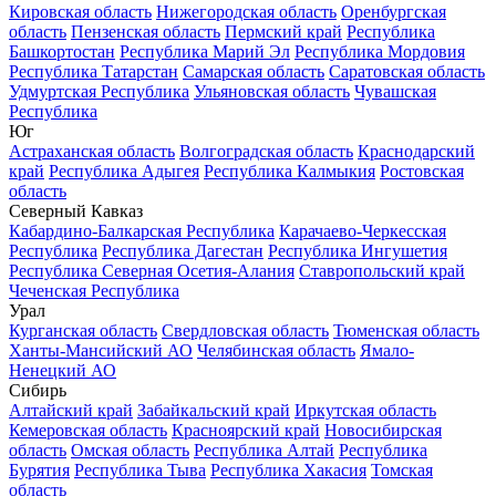
Кировская область
Нижегородская область
Оренбургская
область
Пензенская область
Пермский край
Республика
Башкортостан
Республика Марий Эл
Республика Мордовия
Республика Татарстан
Самарская область
Саратовская область
Удмуртская Республика
Ульяновская область
Чувашская
Республика
Юг
Астраханская область
Волгоградская область
Краснодарский
край
Республика Адыгея
Республика Калмыкия
Ростовская
область
Северный Кавказ
Кабардино-Балкарская Республика
Карачаево-Черкесская
Республика
Республика Дагестан
Республика Ингушетия
Республика Северная Осетия-Алания
Ставропольский край
Чеченская Республика
Урал
Курганская область
Свердловская область
Тюменская область
Ханты-Мансийский АО
Челябинская область
Ямало-
Ненецкий АО
Сибирь
Алтайский край
Забайкальский край
Иркутская область
Кемеровская область
Красноярский край
Новосибирская
область
Омская область
Республика Алтай
Республика
Бурятия
Республика Тыва
Республика Хакасия
Томская
область