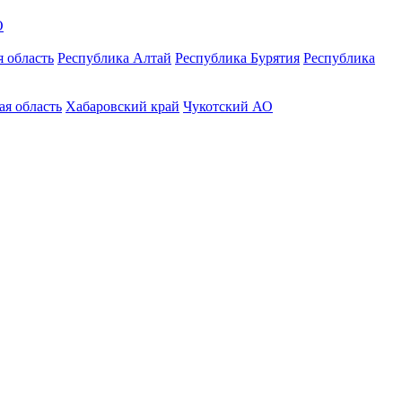
О
 область
Республика Алтай
Республика Бурятия
Республика
ая область
Хабаровский край
Чукотский АО