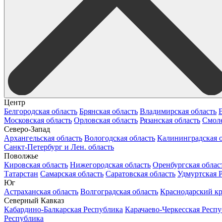
Центр
Белгородская область
Брянская область
Владимирская область
Московская область
Орловская область
Рязанская область
Смоле
Северо-Запад
Архангельская область
Вологодская область
Калининградская о
Санкт-Петербург и Лен. область
Поволжье
Кировская область
Нижегородская область
Оренбургская облас
Татарстан
Самарская область
Саратовская область
Удмуртская 
Юг
Астраханская область
Волгоградская область
Краснодарский к
Северный Кавказ
Кабардино-Балкарская Республика
Карачаево-Черкесская Респ
Республика