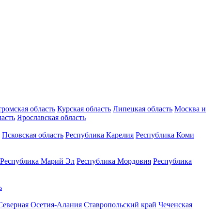
тромская область
Курская область
Липецкая область
Москва и
ласть
Ярославская область
Псковская область
Республика Карелия
Республика Коми
Республика Марий Эл
Республика Мордовия
Республика
ь
Северная Осетия-Алания
Ставропольский край
Чеченская