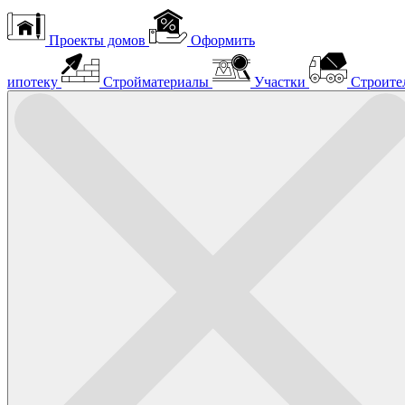
Проекты домов
Оформить
ипотеку
Стройматериалы
Участки
Строите