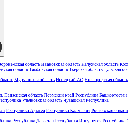
Воронежская область
Ивановская область
Калужская область
Кос
нская область
Тамбовская область
Тверская область
Тульская об
бласть
Мурманская область
Ненецкий АО
Новгородская область
ть
Пензенская область
Пермский край
Республика Башкортостан
Республика
Ульяновская область
Чувашская Республика
рай
Республика Адыгея
Республика Калмыкия
Ростовская област
ублика
Республика Дагестан
Республика Ингушетия
Республика 