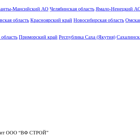
анты-Мансийский АО
Челябинская область
Ямало-Ненецкий А
вская область
Красноярский край
Новосибирская область
Омская
 область
Приморский край
Республика Саха (Якутия)
Сахалинск
жит ООО “ВФ СТРОЙ”