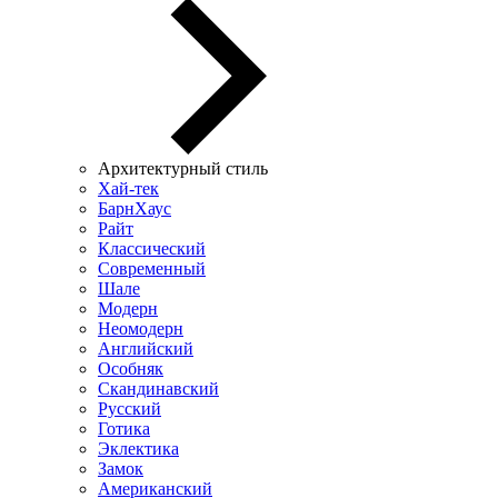
Архитектурный стиль
Хай-тек
БарнХаус
Райт
Классический
Современный
Шале
Модерн
Неомодерн
Английский
Особняк
Скандинавский
Русский
Готика
Эклектика
Замок
Американский