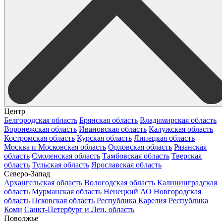
Центр
Белгородская область
Брянская область
Владимирская область
Воронежская область
Ивановская область
Калужская область
Костромская область
Курская область
Липецкая область
Москва и Московская область
Орловская область
Рязанская
область
Смоленская область
Тамбовская область
Тверская
область
Тульская область
Ярославская область
Северо-Запад
Архангельская область
Вологодская область
Калининградская
область
Мурманская область
Ненецкий АО
Новгородская
область
Псковская область
Республика Карелия
Республика
Коми
Санкт-Петербург и Лен. область
Поволжье