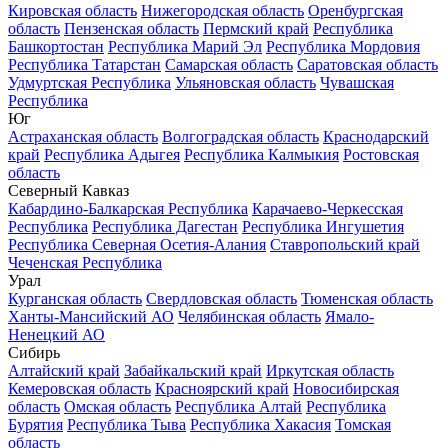
Кировская область
Нижегородская область
Оренбургская
область
Пензенская область
Пермский край
Республика
Башкортостан
Республика Марий Эл
Республика Мордовия
Республика Татарстан
Самарская область
Саратовская область
Удмуртская Республика
Ульяновская область
Чувашская
Республика
Юг
Астраханская область
Волгоградская область
Краснодарский
край
Республика Адыгея
Республика Калмыкия
Ростовская
область
Северный Кавказ
Кабардино-Балкарская Республика
Карачаево-Черкесская
Республика
Республика Дагестан
Республика Ингушетия
Республика Северная Осетия-Алания
Ставропольский край
Чеченская Республика
Урал
Курганская область
Свердловская область
Тюменская область
Ханты-Мансийский АО
Челябинская область
Ямало-
Ненецкий АО
Сибирь
Алтайский край
Забайкальский край
Иркутская область
Кемеровская область
Красноярский край
Новосибирская
область
Омская область
Республика Алтай
Республика
Бурятия
Республика Тыва
Республика Хакасия
Томская
область