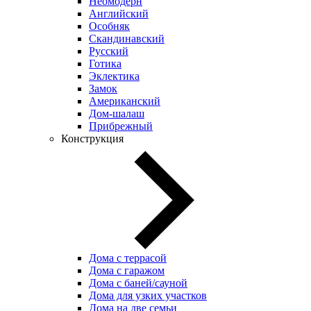
Неомодерн
Английский
Особняк
Скандинавский
Русский
Готика
Эклектика
Замок
Американский
Дом-шалаш
Прибрежный
Конструкция
Дома с террасой
Дома с гаражом
Дома с баней/сауной
Дома для узких участков
Дома на две семьи