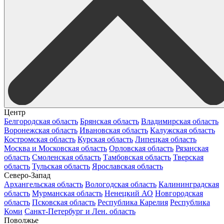
Центр
Белгородская область
Брянская область
Владимирская область
Воронежская область
Ивановская область
Калужская область
Костромская область
Курская область
Липецкая область
Москва и Московская область
Орловская область
Рязанская
область
Смоленская область
Тамбовская область
Тверская
область
Тульская область
Ярославская область
Северо-Запад
Архангельская область
Вологодская область
Калининградская
область
Мурманская область
Ненецкий АО
Новгородская
область
Псковская область
Республика Карелия
Республика
Коми
Санкт-Петербург и Лен. область
Поволжье