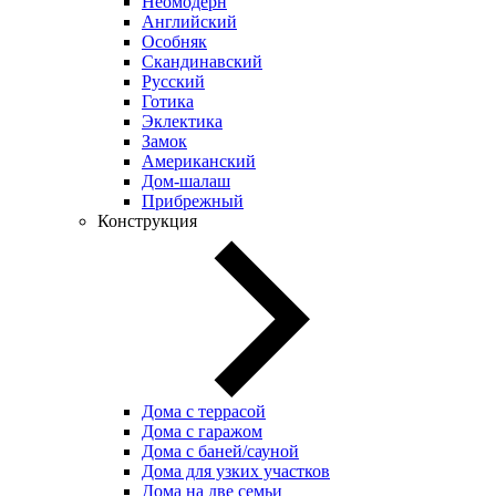
Неомодерн
Английский
Особняк
Скандинавский
Русский
Готика
Эклектика
Замок
Американский
Дом-шалаш
Прибрежный
Конструкция
Дома с террасой
Дома с гаражом
Дома с баней/сауной
Дома для узких участков
Дома на две семьи