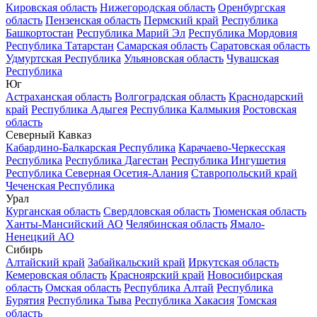
Кировская область
Нижегородская область
Оренбургская
область
Пензенская область
Пермский край
Республика
Башкортостан
Республика Марий Эл
Республика Мордовия
Республика Татарстан
Самарская область
Саратовская область
Удмуртская Республика
Ульяновская область
Чувашская
Республика
Юг
Астраханская область
Волгоградская область
Краснодарский
край
Республика Адыгея
Республика Калмыкия
Ростовская
область
Северный Кавказ
Кабардино-Балкарская Республика
Карачаево-Черкесская
Республика
Республика Дагестан
Республика Ингушетия
Республика Северная Осетия-Алания
Ставропольский край
Чеченская Республика
Урал
Курганская область
Свердловская область
Тюменская область
Ханты-Мансийский АО
Челябинская область
Ямало-
Ненецкий АО
Сибирь
Алтайский край
Забайкальский край
Иркутская область
Кемеровская область
Красноярский край
Новосибирская
область
Омская область
Республика Алтай
Республика
Бурятия
Республика Тыва
Республика Хакасия
Томская
область