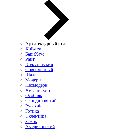
Архитектурный стиль
Хай-тек
БарнХаус
Райт
Классический
Современный
Шале
Модерн
Неомодерн
Английский
Особняк
Скандинавский
Русский
Готика
Эклектика
Замок
Американский