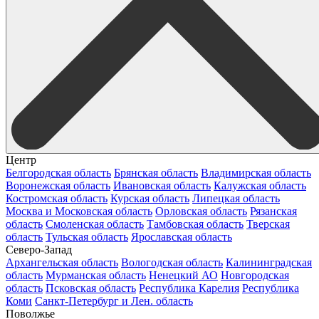
Центр
Белгородская область
Брянская область
Владимирская область
Воронежская область
Ивановская область
Калужская область
Костромская область
Курская область
Липецкая область
Москва и Московская область
Орловская область
Рязанская
область
Смоленская область
Тамбовская область
Тверская
область
Тульская область
Ярославская область
Северо-Запад
Архангельская область
Вологодская область
Калининградская
область
Мурманская область
Ненецкий АО
Новгородская
область
Псковская область
Республика Карелия
Республика
Коми
Санкт-Петербург и Лен. область
Поволжье