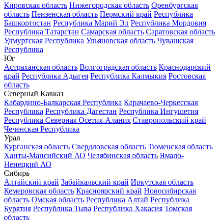
Кировская область
Нижегородская область
Оренбургская
область
Пензенская область
Пермский край
Республика
Башкортостан
Республика Марий Эл
Республика Мордовия
Республика Татарстан
Самарская область
Саратовская область
Удмуртская Республика
Ульяновская область
Чувашская
Республика
Юг
Астраханская область
Волгоградская область
Краснодарский
край
Республика Адыгея
Республика Калмыкия
Ростовская
область
Северный Кавказ
Кабардино-Балкарская Республика
Карачаево-Черкесская
Республика
Республика Дагестан
Республика Ингушетия
Республика Северная Осетия-Алания
Ставропольский край
Чеченская Республика
Урал
Курганская область
Свердловская область
Тюменская область
Ханты-Мансийский АО
Челябинская область
Ямало-
Ненецкий АО
Сибирь
Алтайский край
Забайкальский край
Иркутская область
Кемеровская область
Красноярский край
Новосибирская
область
Омская область
Республика Алтай
Республика
Бурятия
Республика Тыва
Республика Хакасия
Томская
область