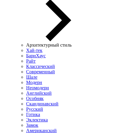
Архитектурный стиль
Хай-тек
БарнХаус
Райт
Классический
Современный
Шале
Модерн
Неомодерн
Английский
Особняк
Скандинавский
Русский
Готика
Эклектика
Замок
Американский