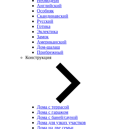
Неомодерн
Английский
Особняк
Скандинавский
Русский
Готика
Эклектика
Замок
Американский
Дом-шалаш
Прибрежный
Конструкция
Дома с террасой
Дома с гаражом
Дома с баней/сауной
Дома для узких участков
Дома на две семьи