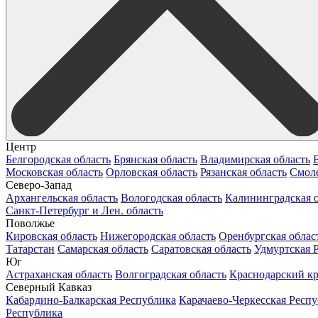
Центр
Белгородская область
Брянская область
Владимирская область
Московская область
Орловская область
Рязанская область
Смоле
Северо-Запад
Архангельская область
Вологодская область
Калининградская о
Санкт-Петербург и Лен. область
Поволжье
Кировская область
Нижегородская область
Оренбургская облас
Татарстан
Самарская область
Саратовская область
Удмуртская 
Юг
Астраханская область
Волгоградская область
Краснодарский к
Северный Кавказ
Кабардино-Балкарская Республика
Карачаево-Черкесская Респ
Республика