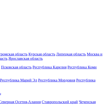
тромская область
Курская область
Липецкая область
Москва и
ласть
Ярославская область
Псковская область
Республика Карелия
Республика Коми
Республика Марий Эл
Республика Мордовия
Республика
ь
Северная Осетия-Алания
Ставропольский край
Чеченская