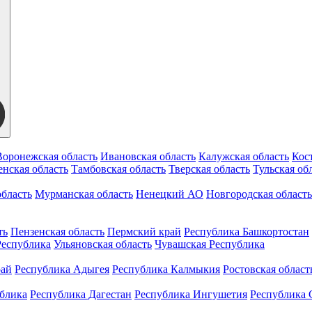
Воронежская область
Ивановская область
Калужская область
Кос
нская область
Тамбовская область
Тверская область
Тульская об
бласть
Мурманская область
Ненецкий АО
Новгородская область
ть
Пензенская область
Пермский край
Республика Башкортостан
Республика
Ульяновская область
Чувашская Республика
рай
Республика Адыгея
Республика Калмыкия
Ростовская област
ублика
Республика Дагестан
Республика Ингушетия
Республика 