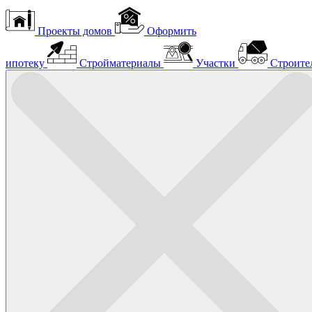
Проекты домов
Оформить
ипотеку
Стройматериалы
Участки
Строите