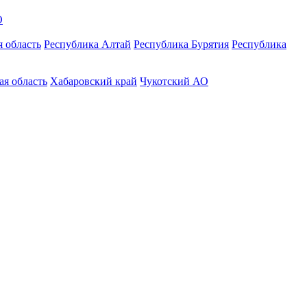
О
 область
Республика Алтай
Республика Бурятия
Республика
ая область
Хабаровский край
Чукотский АО