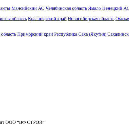
анты-Мансийский АО
Челябинская область
Ямало-Ненецкий А
вская область
Красноярский край
Новосибирская область
Омская
 область
Приморский край
Республика Саха (Якутия)
Сахалинск
жит ООО “ВФ СТРОЙ”