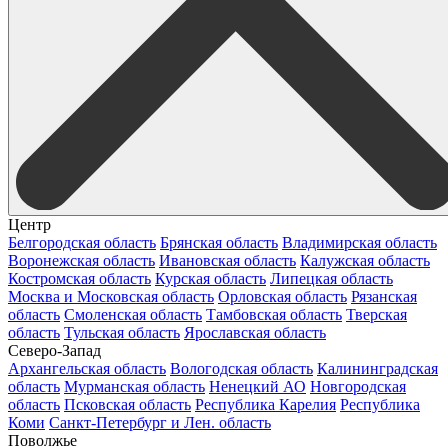
Центр
Белгородская область
Брянская область
Владимирская область
Воронежская область
Ивановская область
Калужская область
Костромская область
Курская область
Липецкая область
Москва и Московская область
Орловская область
Рязанская
область
Смоленская область
Тамбовская область
Тверская
область
Тульская область
Ярославская область
Северо-Запад
Архангельская область
Вологодская область
Калининградская
область
Мурманская область
Ненецкий АО
Новгородская
область
Псковская область
Республика Карелия
Республика
Коми
Санкт-Петербург и Лен. область
Поволжье