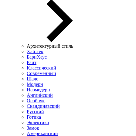
Архитектурный стиль
Хай-тек
БарнХаус
Райт
Классический
Современный
Шале
Модерн
Неомодерн
Английский
Особняк
Скандинавский
Русский
Готика
Эклектика
Замок
Американский