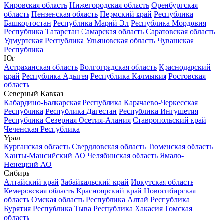
Кировская область
Нижегородская область
Оренбургская
область
Пензенская область
Пермский край
Республика
Башкортостан
Республика Марий Эл
Республика Мордовия
Республика Татарстан
Самарская область
Саратовская область
Удмуртская Республика
Ульяновская область
Чувашская
Республика
Юг
Астраханская область
Волгоградская область
Краснодарский
край
Республика Адыгея
Республика Калмыкия
Ростовская
область
Северный Кавказ
Кабардино-Балкарская Республика
Карачаево-Черкесская
Республика
Республика Дагестан
Республика Ингушетия
Республика Северная Осетия-Алания
Ставропольский край
Чеченская Республика
Урал
Курганская область
Свердловская область
Тюменская область
Ханты-Мансийский АО
Челябинская область
Ямало-
Ненецкий АО
Сибирь
Алтайский край
Забайкальский край
Иркутская область
Кемеровская область
Красноярский край
Новосибирская
область
Омская область
Республика Алтай
Республика
Бурятия
Республика Тыва
Республика Хакасия
Томская
область