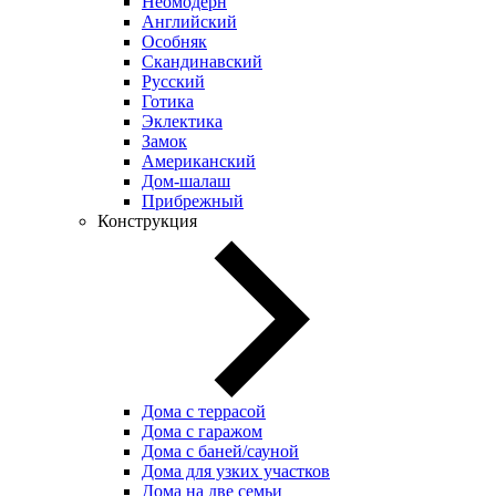
Неомодерн
Английский
Особняк
Скандинавский
Русский
Готика
Эклектика
Замок
Американский
Дом-шалаш
Прибрежный
Конструкция
Дома с террасой
Дома с гаражом
Дома с баней/сауной
Дома для узких участков
Дома на две семьи